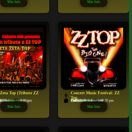
Más Info
Más Info
 Zeta Top (Tributo ZZ
Concert Music Festival: ZZ
Top
/Heavy/Hard-rock
ra Club
d
/2026
9:00 pm
Metal/Heavy/Hard-rock
Poblado de Sancti Petri
Chiclana de la Frontera
25/07/2026
10:30 pm
 (Comunidad de Madrid)
Cádiz (Andalucía)
Más Info
Más Info