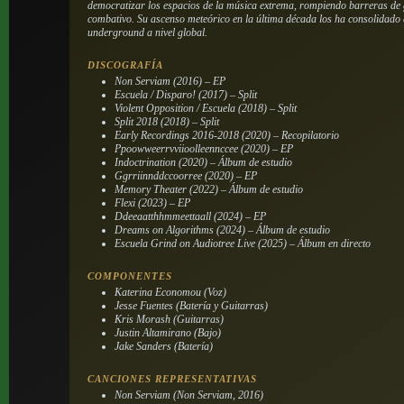
democratizar los espacios de la música extrema, rompiendo barreras de
combativo. Su ascenso meteórico en la última década los ha consolidado 
underground a nivel global.
DISCOGRAFÍA
Non Serviam (2016) – EP
Escuela / Disparo! (2017) – Split
Violent Opposition / Escuela (2018) – Split
Split 2018 (2018) – Split
Early Recordings 2016-2018 (2020) – Recopilatorio
Ppoowweerrvviioolleennccee (2020) – EP
Indoctrination (2020) – Álbum de estudio
Ggrriinnddccoorree (2020) – EP
Memory Theater (2022) – Álbum de estudio
Flexi (2023) – EP
Ddeeaatthhmmeettaall (2024) – EP
Dreams on Algorithms (2024) – Álbum de estudio
Escuela Grind on Audiotree Live (2025) – Álbum en directo
COMPONENTES
Katerina Economou (Voz)
Jesse Fuentes (Batería y Guitarras)
Kris Morash (Guitarras)
Justin Altamirano (Bajo)
Jake Sanders (Batería)
CANCIONES REPRESENTATIVAS
Non Serviam (Non Serviam, 2016)