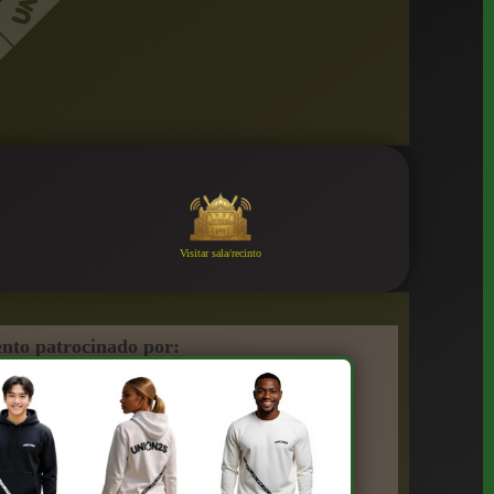
Visitar sala/recinto
nto patrocinado por: