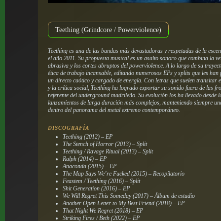
Teething (Grindcore / Powerviolence)
Teething es una de las bandas más devastadoras y respetadas de la esc
el año 2011. Su propuesta musical es un asalto sonoro que combina la vel
abrasiva y los cortes abruptos del powerviolence. A lo largo de su trayec
ética de trabajo incansable, editando numerosos EPs y splits que les han
un directo caótico y cargado de energía. Con letras que suelen transitar e
y la crítica social, Teething ha logrado exportar su sonido fuera de las f
referente del underground madrileño. Su evolución los ha llevado desde 
lanzamientos de larga duración más complejos, manteniendo siempre una 
dentro del panorama del metal extremo contemporáneo.
DISCOGRAFÍA
Teething (2012) – EP
The Stench of Horror (2013) – Split
Teething / Ravage Ritual (2013) – Split
Ralph (2014) – EP
Anaconda (2015) – EP
The Map Says We’re Fucked (2015) – Recopilatorio
Feastem / Teething (2016) – Split
Shit Generation (2016) – EP
We Will Regret This Someday (2017) – Álbum de estudio
Another Open Letter to My Best Friend (2018) – EP
That Night We Regret (2018) – EP
Striking Fires / Beth (2022) – EP