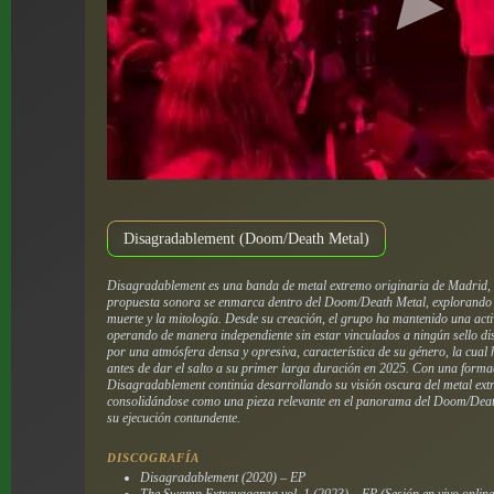
Disagradablement (Doom/Death Metal)
Disagradablement es una banda de metal extremo originaria de Madrid,
propuesta sonora se enmarca dentro del Doom/Death Metal, explorando te
muerte y la mitología. Desde su creación, el grupo ha mantenido una act
operando de manera independiente sin estar vinculados a ningún sello di
por una atmósfera densa y opresiva, característica de su género, la cual
antes de dar el salto a su primer larga duración en 2025. Con una forma
Disagradablement continúa desarrollando su visión oscura del metal extr
consolidándose como una pieza relevante en el panorama del Doom/Death
su ejecución contundente.
DISCOGRAFÍA
Disagradablement (2020) – EP