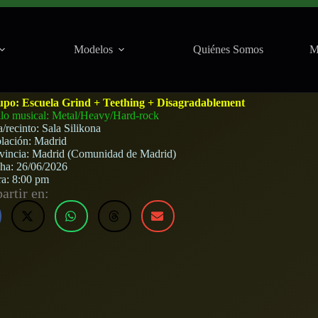
Modelos
Quiénes Somos
M
Sala Silikona (Madrid) · 26 de junio, 2026
upo:
Escuela Grind + Teething + Disagradablement
ilo musical: Metal/Heavy/Hard-rock
a/recinto:
Sala Silikona
lación:
Madrid
vincia:
Madrid (Comunidad de Madrid)
cha:
26/06/2026
ra:
8:00 pm
rtir en: