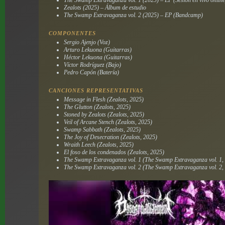
The Swamp Extravaganza vol. 1 (2023) – EP (Sesión en vivo online
Zealots (2025) – Álbum de estudio
The Swamp Extravaganza vol. 2 (2025) – EP (Bandcamp)
COMPONENTES
Sergio Ajenjo (Voz)
Arturo Lekuona (Guitarras)
Héctor Lekuona (Guitarras)
Víctor Rodríguez (Bajo)
Pedro Capón (Batería)
CANCIONES REPRESENTATIVAS
Message in Flesh (Zealots, 2025)
The Glutton (Zealots, 2025)
Stoned by Zealots (Zealots, 2025)
Veil of Arcane Stench (Zealots, 2025)
Swamp Sabbath (Zealots, 2025)
The Joy of Desecration (Zealots, 2025)
Wraith Leech (Zealots, 2025)
El foso de los condenados (Zealots, 2025)
The Swamp Extravaganza vol. 1 (The Swamp Extravaganza vol. 1,
The Swamp Extravaganza vol. 2 (The Swamp Extravaganza vol. 2,