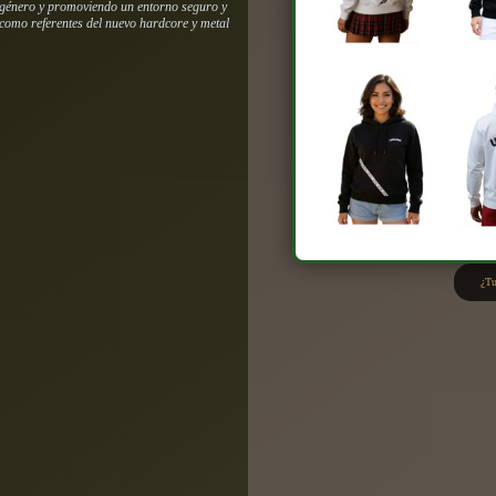
 género y promoviendo un entorno seguro y
como referentes del nuevo hardcore y metal
¿Tu