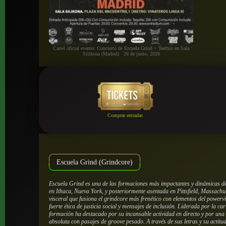
Cartel oficial evento: Concierto de Escuela Grind + Teethin en Sala
Silikona (Madrid) · 26 de junio, 2026
Comprar entradas
Escuela Grind (Grindcore)
Escuela Grind es una de las formaciones más impactantes y dinámicas de
en Ithaca, Nueva York, y posteriormente asentada en Pittsfield, Massachu
visceral que fusiona el grindcore más frenético con elementos del powervi
fuerte ética de justicia social y mensajes de inclusión. Liderada por la c
formación ha destacado por su incansable actividad en directo y por una 
absoluta con pasajes de groove pesado. A través de sus letras y su actitu