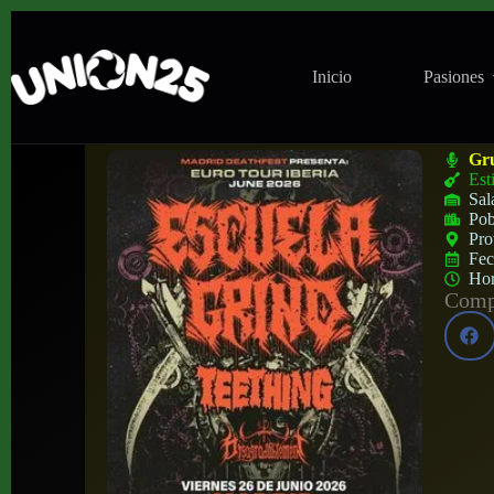
Inicio
Pasiones
Concierto de Escuela Grind + Teethin en 
Gr
Est
Sal
Pob
Pro
Fe
Ho
Compa