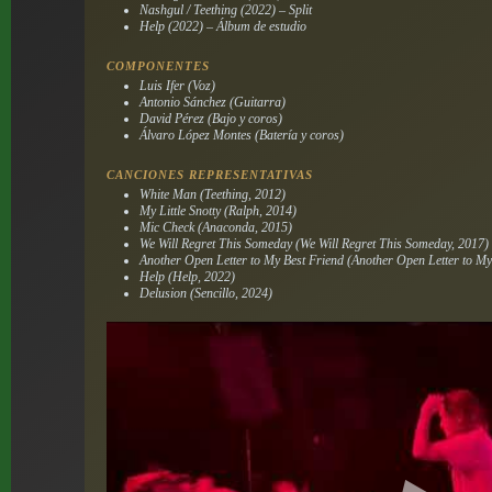
Nashgul / Teething (2022) – Split
Help (2022) – Álbum de estudio
COMPONENTES
Luis Ifer (Voz)
Antonio Sánchez (Guitarra)
David Pérez (Bajo y coros)
Álvaro López Montes (Batería y coros)
CANCIONES REPRESENTATIVAS
White Man (Teething, 2012)
My Little Snotty (Ralph, 2014)
Mic Check (Anaconda, 2015)
We Will Regret This Someday (We Will Regret This Someday, 2017)
Another Open Letter to My Best Friend (Another Open Letter to My
Help (Help, 2022)
Delusion (Sencillo, 2024)