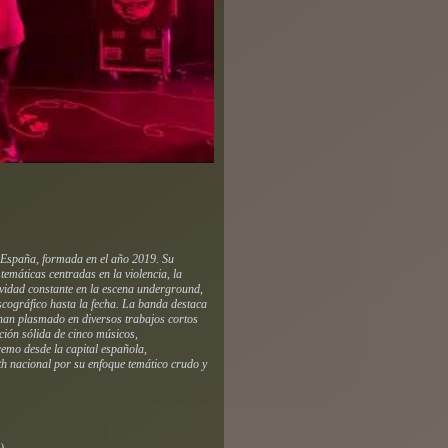
 España, formada en el año 2019. Su
máticas centradas en la violencia, la
ividad constante en la escena underground,
scográfico hasta la fecha. La banda destaca
 han plasmado en diversos trabajos cortos
ción sólida de cinco músicos,
emo desde la capital española,
 nacional por su enfoque temático crudo y