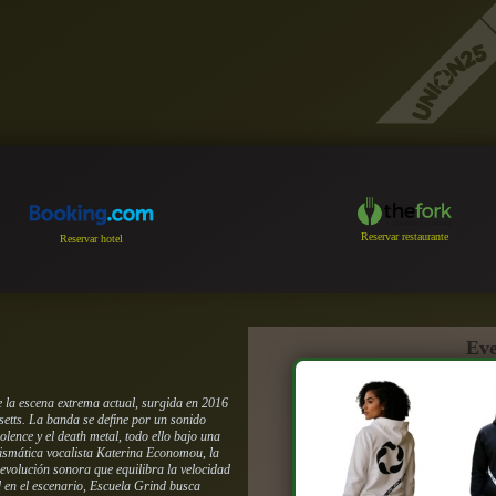
Reservar restaurante
Reservar hotel
Eve
 la escena extrema actual, surgida en 2016
setts. La banda se define por un sonido
olence y el death metal, todo ello bajo una
arismática vocalista Katerina Economou, la
evolución sonora que equilibra la velocidad
d en el escenario, Escuela Grind busca