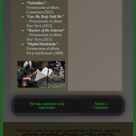
“Subsidiary”
–
Perteneciente al álbum
Connection
(2023)
“Lies My Body Told Me”
– Perteneciente al álbum
Your Turn
(2013)
“Masters of the Internet”
– Perteneciente al álbum
Your Turn
(2013)
“Digital Handshake”
–
Perteneciente al álbum
Party Intellectuals
(2008)
Ver más conciertos en la
Volver a
sala/recinto
Conciertos
Ver más conciertos por provincia o género musical