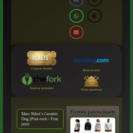
Comprar entradas
Reservar hotel
Reservar restaurante
Visitar sala/recinto
Evento patrocinado
Marc Ribot’s Ceramic
por:
Dog (Post-rock / Free
jazz)