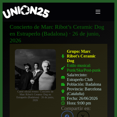
Concierto de Marc Ribot’s Ceramic Dog
en Estraperlo (Badalona) · 26 de junio,
2026
Grupo:
Marc
Ribot's Ceramic
Dog
Estilo musical:
Punk/Ska/Post-punk
Sala/recinto:
Estraperlo Club
Población:
Badalona
Provincia:
Barcelona
Cartel oficial evento: Concierto de
(Cataluña)
Marc Ribot’s Ceramic Dog en
Estraperlo (Badalona) · 26 de junio,
Fecha:
26/06/2026
2026
Hora:
9:00 pm
Compartir en: