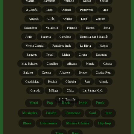
Madrid
Barcelona
Valencia
Bilbao
Sevilla
A Coruña
Lugo
Ourense
Pontevedra
Vigo
Asturias
Gijón
Oviedo
León
Zamora
Salamanca
Valladolid
Palencia
Burgos
Soria
Ávila
Segovia
Cantabria
Donostia-San Sebastián
Vitoria-Gasteiz
Pamplona-Iruña
La Rioja
Huesca
Zaragoza
Teruel
Lleida
Girona
Tarragona
Islas Baleares
Castellón
Alicante
Murcia
Cáceres
Badajoz
Cuenca
Albacete
Toledo
Ciudad Real
Guadalajara
Huelva
Córdoba
Jaén
Almería
Granada
Málaga
Cádiz
Las Palmas G.C.
S.C. Tenerife
Metal
Pop
Rock
Indie
Punk
Musicales
Fusión
Flamenco
Soul
Jazz
Blues
Electrónica
Música Clásica
Hip-hop
Trap
Rap