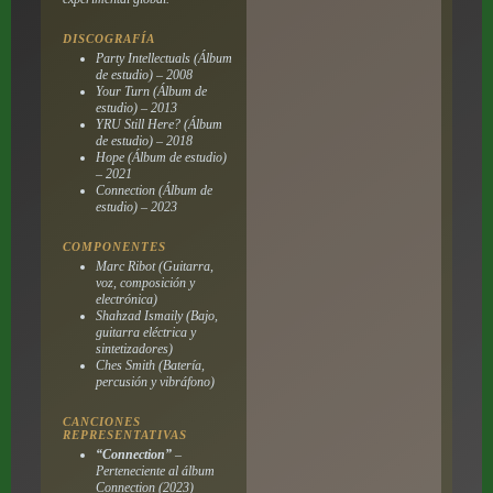
DISCOGRAFÍA
Party Intellectuals
(Álbum
de estudio) – 2008
Your Turn
(Álbum de
estudio) – 2013
YRU Still Here?
(Álbum
de estudio) – 2018
Hope
(Álbum de estudio)
– 2021
Connection
(Álbum de
estudio) – 2023
COMPONENTES
Marc Ribot (Guitarra,
voz, composición y
electrónica)
Shahzad Ismaily (Bajo,
guitarra eléctrica y
sintetizadores)
Ches Smith (Batería,
percusión y vibráfono)
CANCIONES
REPRESENTATIVAS
“Connection”
–
Perteneciente al álbum
Connection
(2023)