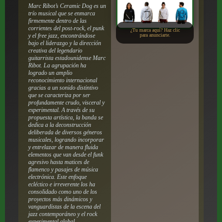
Marc Ribot’s Ceramic Dog es un
trío musical que se enmarca
firmemente dentro de las
corrientes del post-rock, el punk
¿Tu marca aquí? Haz clic
y el free jazz, encontrándose
para anunciarte.
bajo el liderazgo y la dirección
creativa del legendario
guitarrista estadounidense Marc
Ribot. La agrupación ha
logrado un amplio
reconocimiento internacional
gracias a un sonido distintivo
que se caracteriza por ser
profundamente crudo, visceral y
experimental. A través de su
propuesta artística, la banda se
dedica a la deconstrucción
deliberada de diversos géneros
musicales, logrando incorporar
y entrelazar de manera fluida
elementos que van desde el funk
agresivo hasta matices de
flamenco y pasajes de música
electrónica. Este enfoque
ecléctico e irreverente los ha
consolidado como uno de los
proyectos más dinámicos y
vanguardistas de la escena del
jazz contemporáneo y el rock
experimental global.