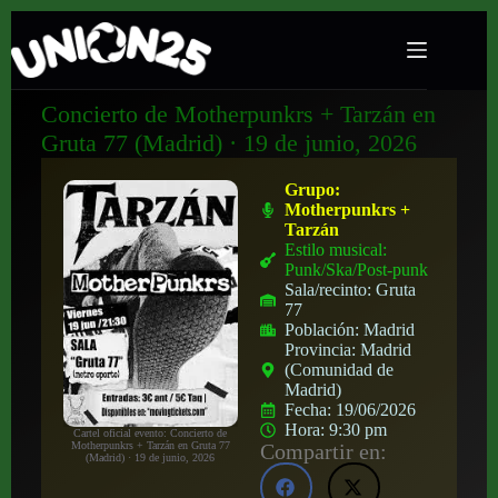
Concierto de Motherpunkrs + Tarzán en
Gruta 77 (Madrid) · 19 de junio, 2026
Grupo:
Motherpunkrs +
Tarzán
Estilo musical:
Punk/Ska/Post-punk
Sala/recinto:
Gruta
77
Población:
Madrid
Provincia:
Madrid
(Comunidad de
Madrid)
Fecha:
19/06/2026
Hora:
9:30 pm
Cartel oficial evento: Concierto de
Motherpunkrs + Tarzán en Gruta 77
Compartir en:
(Madrid) · 19 de junio, 2026