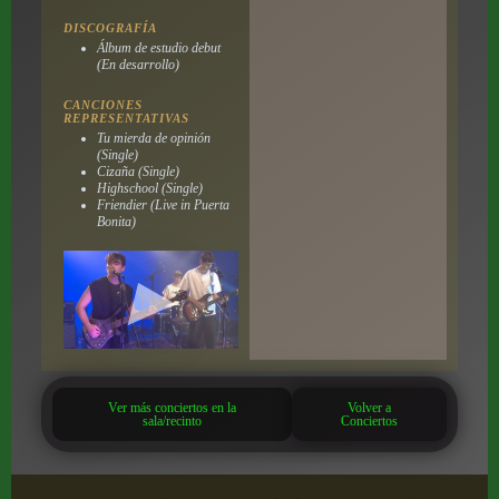
DISCOGRAFÍA
Álbum de estudio debut
(En desarrollo)
CANCIONES
REPRESENTATIVAS
Tu mierda de opinión
(Single)
Cizaña (Single)
Highschool (Single)
Friendier (Live in Puerta
Bonita)
Ver más conciertos en la
Volver a
sala/recinto
Conciertos