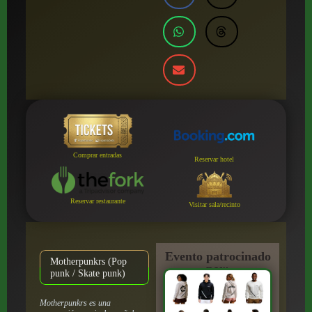
Comprar entradas
Reservar hotel
Reservar restaurante
Visitar sala/recinto
Evento patrocinado
Motherpunkrs (Pop
por:
punk / Skate punk)
Motherpunkrs es una