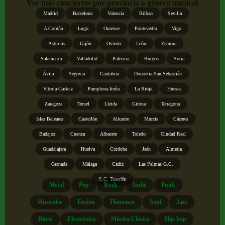
Ver más conciertos por provincia o género musical
Madrid
Barcelona
Valencia
Bilbao
Sevilla
A Coruña
Lugo
Ourense
Pontevedra
Vigo
Asturias
Gijón
Oviedo
León
Zamora
Salamanca
Valladolid
Palencia
Burgos
Soria
Ávila
Segovia
Cantabria
Donostia-San Sebastián
Vitoria-Gasteiz
Pamplona-Iruña
La Rioja
Huesca
Zaragoza
Teruel
Lleida
Girona
Tarragona
Islas Baleares
Castellón
Alicante
Murcia
Cáceres
Badajoz
Cuenca
Albacete
Toledo
Ciudad Real
Guadalajara
Huelva
Córdoba
Jaén
Almería
Granada
Málaga
Cádiz
Las Palmas G.C.
S.C. Tenerife
Metal
Pop
Rock
Indie
Punk
Musicales
Fusión
Flamenco
Soul
Jazz
Blues
Electrónica
Música Clásica
Hip-hop