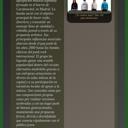
agrupación musical española
formada en el barrio de
Carabanchel, en Madrid. La
banda nació con el objetivo
¿Tu marca aquí? Haz clic
principal de hacer ruido,
para anunciarte.
divertirse y transmitir un
mensaje lleno de vitalidad y
rebeldía juvenil a través de su
propuesta artística. Sus
principales influencias musicales
abarcan desde el pop punk de
los años 2000 hasta las bandas
clásicas del punk rock
internacional. El grupo ha
logrado ganar una notable
popularidad dentro del circuito
alternativo madrileño gracias a
sus enérgicas actuaciones en
directo en salas míticas de la
capital y a su participación en
iniciativas locales de apoyo a la
música. Son conocidos tanto por
sus composiciones propias
como por realizar versiones
aceleradas y con un toque punk
de himnos generacionales,
manteniendo una propuesta
fresca, directa y desenfadada
que conecta rápidamente con el
público joven.