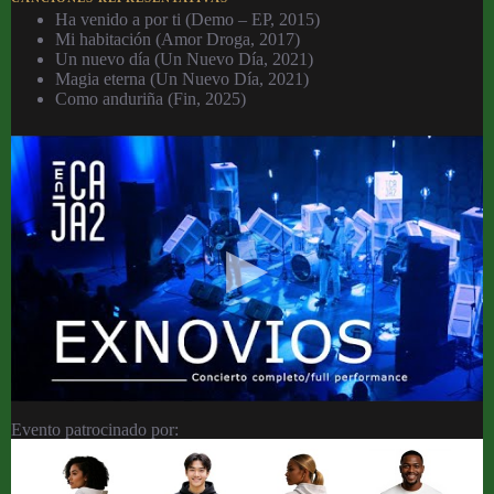
Ha venido a por ti (Demo – EP, 2015)
Mi habitación (Amor Droga, 2017)
Un nuevo día (Un Nuevo Día, 2021)
Magia eterna (Un Nuevo Día, 2021)
Como anduriña (Fin, 2025)
Evento patrocinado por: