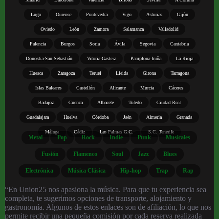
Lugo
Ourense
Pontevedra
Vigo
Asturias
Gijón
Oviedo
León
Zamora
Salamanca
Valladolid
Palencia
Burgos
Soria
Ávila
Segovia
Cantabria
Donostia-San Sebastián
Vitoria-Gasteiz
Pamplona-Iruña
La Rioja
Huesca
Zaragoza
Teruel
Lleida
Girona
Tarragona
Islas Baleares
Castellón
Alicante
Murcia
Cáceres
Badajoz
Cuenca
Albacete
Toledo
Ciudad Real
Guadalajara
Huelva
Córdoba
Jaén
Almería
Granada
Málaga
Cádiz
Las Palmas G.C.
S.C. Tenerife
Metal
Pop
Rock
Indie
Punk
Musicales
Fusión
Flamenco
Soul
Jazz
Blues
Electrónica
Música Clásica
Hip-hop
Trap
Rap
“En Union25 nos apasiona la música. Para que tu experiencia sea
completa, te sugerimos opciones de transporte, alojamiento y
gastronomía. Algunos de estos enlaces son de afiliación, lo que nos
permite recibir una pequeña comisión por cada reserva realizada