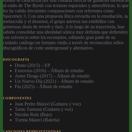
sonido se caracteriza por una cuidada mezcla de guitarras melódicas
al estilo de The Byrds con texturas espaciales y atmosféricas, lo que
les ha valido frecuentes comparaciones con referentes como
Spacemen 3. Con una propuesta lírica envuelta en la ensoñación, la
melancolía y el desamor, el grupo adereza sus estribillos con
generosas dosis de reverb y fuzz. A lo largo de su trayectoria, han
sabido consolidar una identidad sónica muy definida que defienden
con solvencia sobre los escenarios, editando gran parte de su
cuidado catálogo en formato vinilo a través de reconocidos sellos
discográficos de corte underground y alternativo.
DISCOGRAFÍA
Demo (2015) – EP
Exnovios (2016) – Álbum de estudio
Amor Droga (2017) – Álbum de estudio
Un Nuevo Día (2021) – Álbum de estudio
Fin (2025) – Álbum de estudio
COMPONENTES
Juan Pedro Maraví (Guitarra y voz)
Tamu Tamurai (Guitarra y voz)
Nicolas Ruiz (Bajo)
Txema Maraví (Batería)
CANCIONES REPRESENTATIVAS