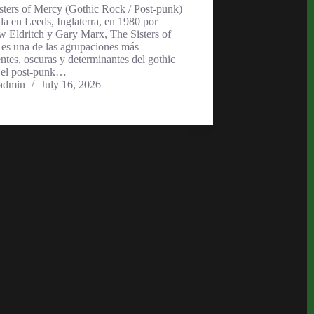
sters of Mercy (Gothic Rock / Post-punk)
a en Leeds, Inglaterra, en 1980 por
 Eldritch y Gary Marx, The Sisters of
es una de las agrupaciones más
entes, oscuras y determinantes del gothic
 el post-punk…
admin
July 16, 2026