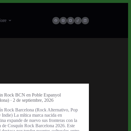
ore
in Rock BCN en Poble Espanyol
lona) · 2 de septiembre, 2026
n Rock Barcelona (Rock Alternativo, Pop
 Indie) La mítica marca nacida en
ina expande de nuevo sus fronteras con la
n de Cosquín Rock Barcelona 2026. Este
l destaca por tender puentes culturales entre