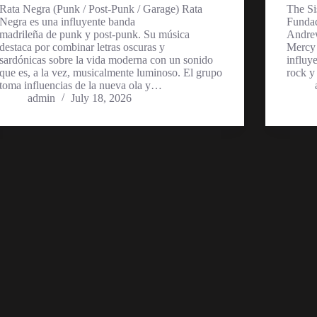
Rata Negra (Punk / Post-Punk / Garage) Rata
The Si
Negra es una influyente banda
Fundad
madrileña de punk y post-punk. Su música
Andrew
destaca por combinar letras oscuras y
Mercy 
sardónicas sobre la vida moderna con un sonido
influy
que es, a la vez, musicalmente luminoso. El grupo
rock y
toma influencias de la nueva ola y…
admin
July 18, 2026