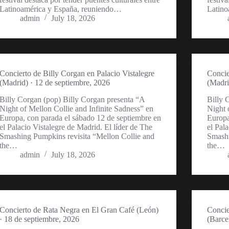
Latinoamérica y España, reuniendo…
Latino
admin
July 18, 2026
Concierto de Billy Corgan en Palacio Vistalegre
Concie
(Madrid) · 12 de septiembre, 2026
(Madri
Billy Corgan (pop) Billy Corgan presenta “A
Billy 
Night of Mellon Collie and Infinite Sadness” en
Night 
Europa, con parada el sábado 12 de septiembre en
Europa
el Palacio Vistalegre de Madrid. El líder de The
el Pal
Smashing Pumpkins revisita “Mellon Collie and
Smashi
the…
the…
admin
July 18, 2026
Concierto de Rata Negra en El Gran Café (León)
Concie
· 18 de septiembre, 2026
(Barce