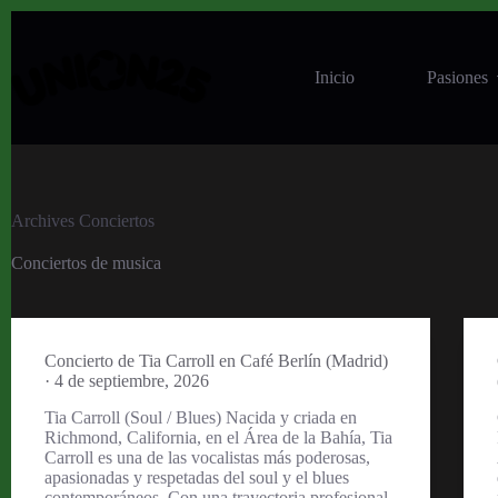
Skip
to
content
Inicio
Pasiones
Archives
Conciertos
Conciertos de musica
Concierto de Tia Carroll en Café Berlín (Madrid)
· 4 de septiembre, 2026
Tia Carroll (Soul / Blues) Nacida y criada en
Richmond, California, en el Área de la Bahía, Tia
Carroll es una de las vocalistas más poderosas,
apasionadas y respetadas del soul y el blues
contemporáneos. Con una trayectoria profesional