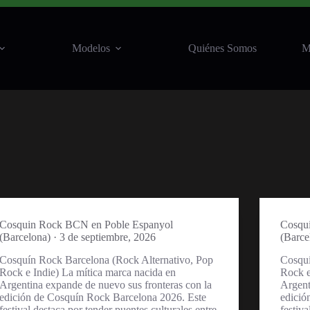
Modelos
Quiénes Somos
M
Cosquin Rock BCN en Poble Espanyol
Cosqu
(Barcelona) · 3 de septiembre, 2026
(Barce
Cosquín Rock Barcelona (Rock Alternativo, Pop
Cosquí
Rock e Indie) La mítica marca nacida en
Rock e
Argentina expande de nuevo sus fronteras con la
Argent
edición de Cosquín Rock Barcelona 2026. Este
edició
festival destaca por tender puentes culturales entre
festiva