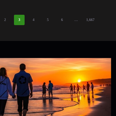
2
3
4
5
6
…
1,667