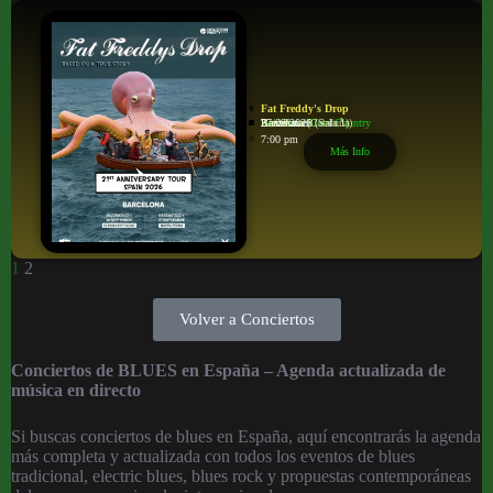
Fat Freddy's Drop
Soul/Jazz/Blues/Country
Razzmatazz (Sala 1)
Barcelona
Barcelona (Cataluña)
27/09/2026
7:00 pm
Más Info
1
2
Volver a Conciertos
Conciertos de BLUES en España – Agenda actualizada de
música en directo
Si buscas conciertos de blues en España, aquí encontrarás la agenda
más completa y actualizada con todos los eventos de blues
tradicional, electric blues, blues rock y propuestas contemporáneas