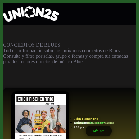
Conciertos de Blues
CONCIERTOS DE BLUES
Toda la información sobre los próximos conciertos de Blues.
Consulta y filtra por salas, grupo o fechas y compra tus entradas
para los mejores directos de música Blues
Erich Fischer Trio
Soul/Jazz/Blues/Country
Café La Palma
Madrid
Madrid (Comunidad de Madrid)
23/09/2026
9:30 pm
Más Info