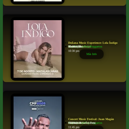
Doñana Music Experience: Lola Índigo
Trap/Hip-hop/Rap/Reggaeton
Recinto On
Matalascañas
Huelva (Andalucía)
07/08/2026
10:30 pm
Más Info
Concert Music Festival: Juan Magán
Trap/Hip-hop/Rap/Reggaeton
Poblado de Sancti Petri
Chiclana de la Frontera
Cádiz (Andalucía)
08/08/2026
11:45 pm