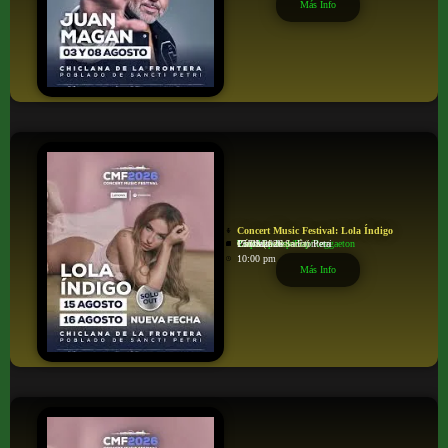
Más Info
Concert Music Festival: Lola Índigo
Trap/Hip-hop/Rap/Reggaeton
Poblado de Sancti Petri
Chiclana de la Frontera
Cádiz (Andalucía)
15/08/2026
10:00 pm
Más Info