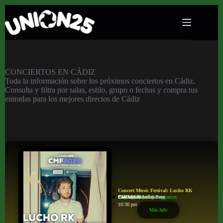
Conciertos en Cádiz
CONCIERTOS EN CÁDIZ
Toda la información sobre los próximos conciertos en Cádiz.
Consulta y filtra por salas, estilo, grupo o fechas y compra tus
entradas para los mejores directos de Cádiz
Concert Music Festival: Lucho RK
Trap/Hip-hop/Rap/Reggaeton
Poblado de Sancti Petri
Chiclana de la Frontera
Cádiz (Andalucía)
22/07/2026
10:30 pm
Más Info