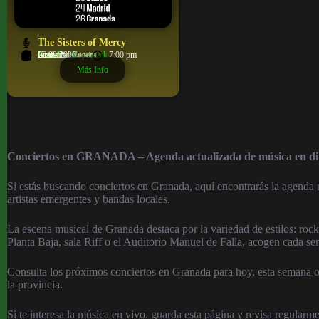
The Sisters of Mercy
Punk/Ska/Post-punk
Industrial Copera
Granada
26/09/2026
7:00 pm
Granada (Andalucía)
Más Info
Conciertos en GRANADA – Agenda actualizada de música en di
Si estás buscando conciertos en Granada, aquí encontrarás la agenda 
artistas emergentes y bandas locales.
La escena musical de Granada destaca por la variedad de estilos: rock,
Planta Baja, sala Riff o el Auditorio Manuel de Falla, acogen cada se
Consulta los próximos conciertos en Granada para hoy, esta semana o 
la provincia.
Si te interesa la música en vivo, guarda esta página y revisa regularm