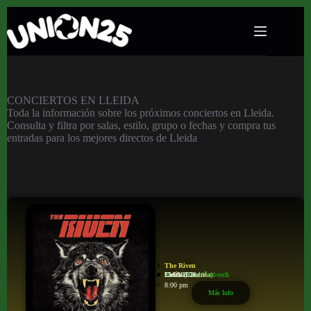
Conciertos en Lleida
CONCIERTOS EN LLEIDA
Toda la información sobre los próximos conciertos en Lleida.
Consulta y filtra por salas, estilo, grupo o fechas y compra tus
entradas para los mejores directos de Lleida
The Riven
Metal/Heavy/Hard-rock
Café del Teatre
Lleida
Lleida (Cataluña)
25/09/2026
8:00 pm
Más Info