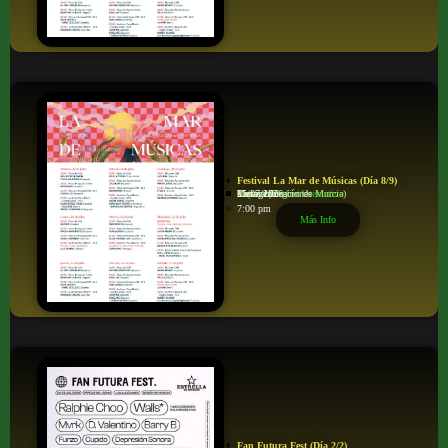
Festival La Mar de Músicas (Día 8/9)
Pop/rock/Indie/Alternativo
Varias Ubicaciones
Cartagena
Murcia (Región de Murcia)
25/07/2026
7:00 pm
Más Info
Fan Futura Fest (Día 2/2)