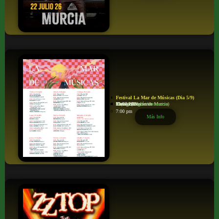
Festival La Mar de Músicas (Dia 5/9)
Pop/rock/Indie/Alternativo
Varias Ubicaciones
Cartagena
Murcia (Región de Murcia)
22/07/2026
7:00 pm
Más Info