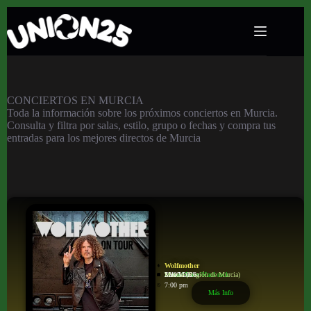
Conciertos en Murcia
CONCIERTOS EN MURCIA
Toda la información sobre los próximos conciertos en Murcia.
Consulta y filtra por salas, estilo, grupo o fechas y compra tus
entradas para los mejores directos de Murcia
Wolfmother
Metal/Heavy/Hard-rock
Sala Mamba
Murcia
Murcia (Región de Murcia)
22/07/2026
7:00 pm
Más Info