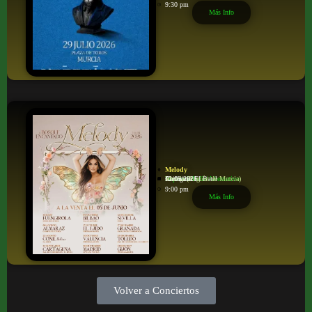
9:30 pm
Más Info
Melody
Pop/rock/Indie/Alternativo
Auditorio El Batel
Cartagena
Murcia (Región de Murcia)
12/09/2026
9:00 pm
Más Info
Volver a Conciertos