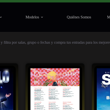
Modelos
Quiénes Somos
M
y filtra por salas, grupo o fechas y compra tus entradas para los mejore