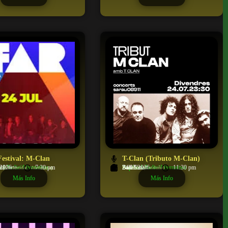
Festival: M-Clan
T-Clan (Tributo M-Clan)
ck/Indie/Alternativo
a Norte
ia
/2026
7:30 pm
Pop/rock/Indie/Alternativo
Sala Sarau
Badalona
24/07/2026
11:30 pm
a (Comunidad Valenciana)
Barcelona (Cataluña)
Más Info
Más Info