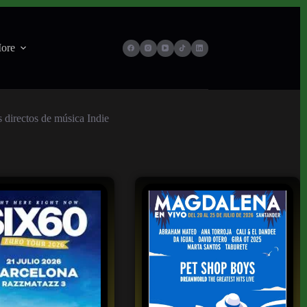
ore
s directos de música Indie