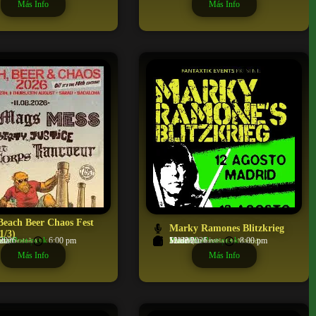
Más Info
Más Info
Beach Beer Chaos Fest
Marky Ramones Blitzkrieg
1/3)
Ska/Post-punk
arau
ona
/2026
6:00 pm
Punk/Ska/Post-punk
Sala Mon Live
Madrid
12/08/2026
8:00 pm
na (Cataluña)
Madrid (Comunidad de Madrid)
Más Info
Más Info