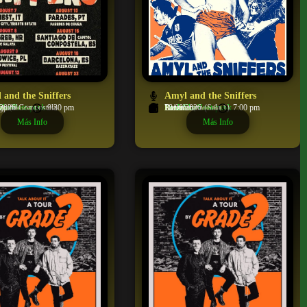
 and the Sniffers
Amyl and the Sniffers
Ska/Post-punk
apitol
go de Compostela
/2026
9:30 pm
Punk/Ska/Post-punk
Razzmatazz (Sala 1)
Barcelona
18/08/2026
7:00 pm
ña (Galicia)
Barcelona (Cataluña)
Más Info
Más Info