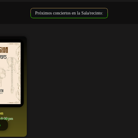
Próximos conciertos en la Sala/recinto:
on
ternativo
9:00 pm
n)
o