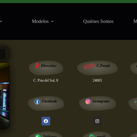
Modelos
Quiénes Somos
M
Salas
Dirección:
C.Postal:
C. Prta del Sol, 8
24003
Instagram:
Facebook:
email:
Teléfono: