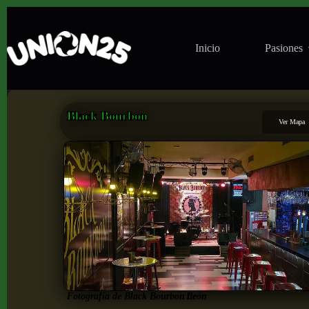
Inicio
Pasiones
Black Bourbon
Ver Mapa
Fotografía de Black Bourbon de
León