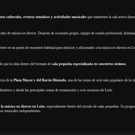
nes culturales, eventos temáticos y actividades musicales
que mantienen la sala activa duran
ocales de música en directo. Dispone de escenario propio, equipo de sonido profesional, ilumina
nvierte en un punto de encuentro habitual para músicos y aficionados a la música en directo en L
 lo que la sitúa dentro del formato de
sala pequeña especializada en conciertos íntimos
.
erca de la
Plaza Mayor y del Barrio Húmedo
, una de las zonas de ocio más populares de la c
o histórico y desde las principales zonas de restauración y ocio nocturno de León.
 la música en directo en León
, especialmente dentro del circuito de salas pequeñas. Su progr
ctos musicales independientes.