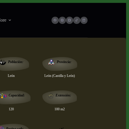
ore
Provincia:
Población:
León
León (Castilla y León)
Extensión:
Capacidad:
120
100 m2
Pagina web: