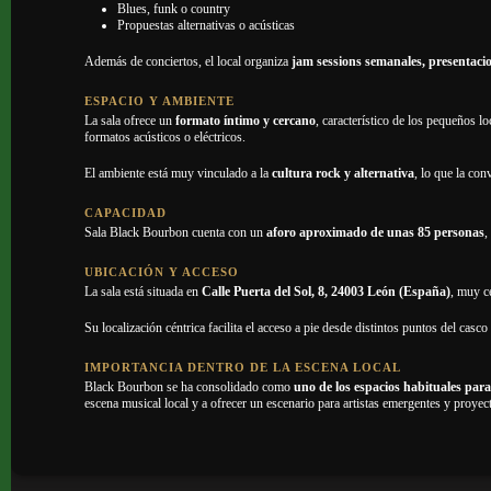
Blues, funk o country
Propuestas alternativas o acústicas
Además de conciertos, el local organiza
jam sessions semanales, presentacio
ESPACIO Y AMBIENTE
La sala ofrece un
formato íntimo y cercano
, característico de los pequeños l
formatos acústicos o eléctricos.
El ambiente está muy vinculado a la
cultura rock y alternativa
, lo que la co
CAPACIDAD
Sala Black Bourbon cuenta con un
aforo aproximado de unas 85 personas
,
UBICACIÓN Y ACCESO
La sala está situada en
Calle Puerta del Sol, 8, 24003 León (España)
, muy c
Su localización céntrica facilita el acceso a pie desde distintos puntos del casc
IMPORTANCIA DENTRO DE LA ESCENA LOCAL
Black Bourbon se ha consolidado como
uno de los espacios habituales para
escena musical local y a ofrecer un escenario para artistas emergentes y proye