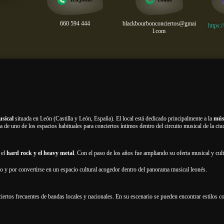
660 594 444
blackbourbonconciertos@gmai
https:
l.com
usical
situada en León (Castilla y León, España). El local está dedicado principalmente a la
mús
 de uno de los espacios habituales para conciertos íntimos dentro del circuito musical de la ciu
 el
hard rock y el heavy metal
. Con el paso de los años fue ampliando su oferta musical y cult
to y por convertirse en un espacio cultural acogedor dentro del panorama musical leonés.
ciertos frecuentes de bandas locales y nacionales. En su escenario se pueden encontrar estilos 