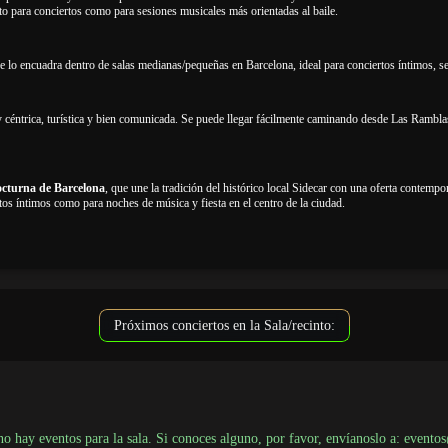
nto para conciertos como para sesiones musicales más orientadas al baile.
ue lo encuadra dentro de salas medianas/pequeñas en Barcelona, ideal para conciertos íntimos, 
 céntrica, turística y bien comunicada. Se puede llegar fácilmente caminando desde Las Ramblas
nocturna de Barcelona
, que une la tradición del histórico local Sidecar con una oferta contem
tos íntimos como para noches de música y fiesta en el centro de la ciudad.
Próximos conciertos en la Sala/recinto:
 hay eventos para la sala. Si conoces alguno, por favor, envíanoslo a: event