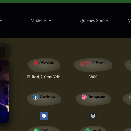
Modelos
Quiénes Somos
M
Salas
Dirección:
C.Postal:
Pl. Reial, 7, Ciutat Vella
08002
Instagram:
Facebook:
email:
Teléfono: