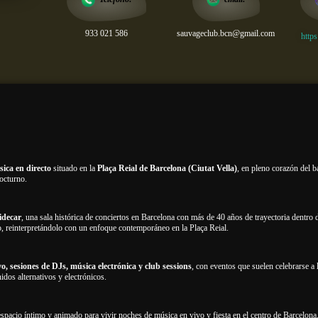
933 021 586
sauvageclub.bcn@gmail.com
https
sica en directo
situado en la
Plaça Reial de Barcelona (Ciutat Vella)
, en pleno corazón del 
nocturno.
idecar
, una sala histórica de conciertos en Barcelona con más de 40 años de trayectoria dentro
to, reinterpretándolo con un enfoque contemporáneo en la Plaça Reial.
vo, sesiones de DJs, música electrónica y club sessions
, con eventos que suelen celebrarse a
idos alternativos y electrónicos.
espacio íntimo y animado para vivir noches de música en vivo y fiesta en el centro de Barcelona.