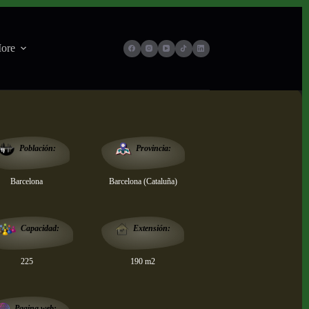
ore
Provincia:
Población:
Barcelona
Barcelona (Cataluña)
Extensión:
Capacidad:
225
190 m2
Pagina web: