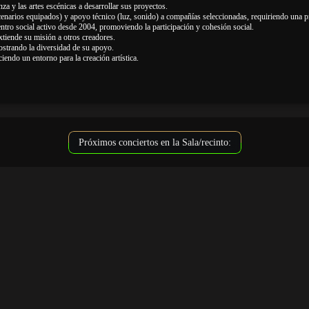
a y las artes escénicas a desarrollar sus proyectos.
enarios equipados) y apoyo técnico (luz, sonido) a compañías seleccionadas, requiriendo una pr
tro social activo desde 2004, promoviendo la participación y cohesión social.
tiende su misión a otros creadores.
ostrando la diversidad de su apoyo.
iendo un entorno para la creación artística.
Próximos conciertos en la Sala/recinto: