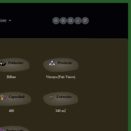
ore
Provincia:
Población:
Bilbao
Vizcaya (País Vasco)
Extensión:
Capacidad:
480
340 m2
Pagina web: