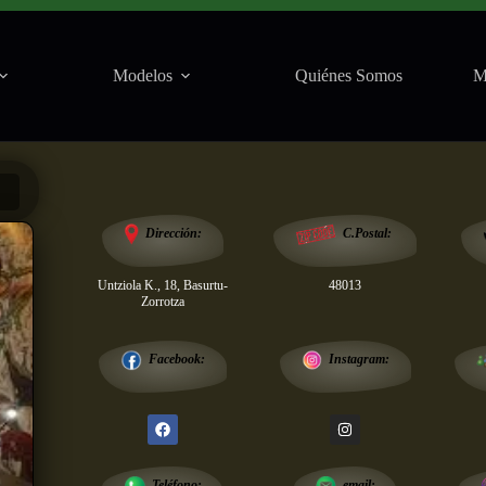
Modelos
Quiénes Somos
M
Salas
Dirección:
C.Postal:
Untziola K., 18, Basurtu-
48013
Zorrotza
Instagram:
Facebook:
email:
Teléfono: