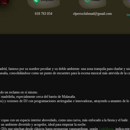
618 783 054
elperroclubmad@gmail.com
ht
drid, famoso por su nombre peculiar y su doble ambiente: una zona tranquila para charlar y una
saña, consolidándose como un punto de encuentro para la escena musical más atrevida de la ca
ndo un reclamo en sí mismo.
 madrileña, especialmente cerca del barrio de Malasaña.
tos) y sesiones de DJ con programaciones arriesgadas e innovadoras, atrayendo a amantes de lo 
copas con un espacio interior abovedado, como una cueva, más enfocado a la fiesta y el baile.
un ambiente divertido y acogedor, ideal para empezar la noche.
y DJs que pinchan desde clásicos hasta propuestas vanguardistas, según
LinkMusic
, indica este