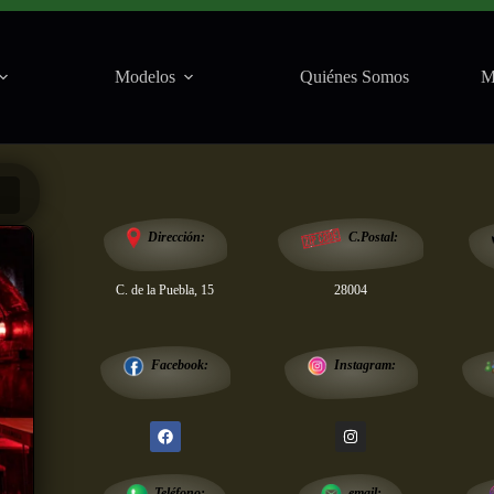
Modelos
Quiénes Somos
M
Salas
Dirección:
C.Postal:
C. de la Puebla, 15
28004
Instagram:
Facebook:
email:
Teléfono: