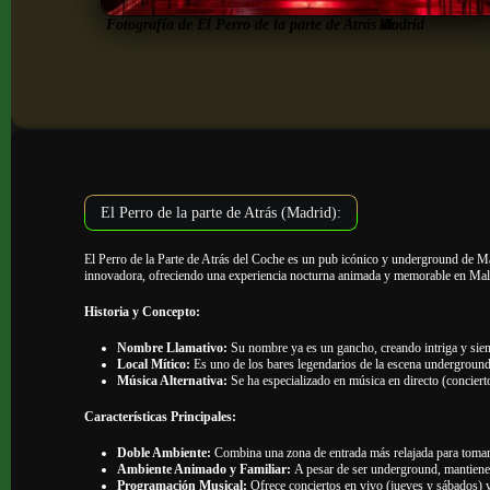
Fotografía de El Perro de la parte de Atrás de
Madrid
El Perro de la parte de Atrás (Madrid):
El Perro de la Parte de Atrás del Coche es un pub icónico y underground de Ma
innovadora, ofreciendo una experiencia nocturna animada y memorable en Mala
Historia y Concepto:
Nombre Llamativo:
Su nombre ya es un gancho, creando intriga y sie
Local Mítico:
Es uno de los bares legendarios de la escena underground
Música Alternativa:
Se ha especializado en música en directo (concier
Características Principales:
Doble Ambiente:
Combina una zona de entrada más relajada para tomar 
Ambiente Animado y Familiar:
A pesar de ser underground, mantiene 
Programación Musical:
Ofrece conciertos en vivo (jueves y sábados) 