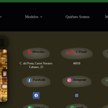
Modelos
Quiénes Somos
M
Salas
Dirección:
C.Postal:
C. del Poeta, Carrer Navarro
46018
Cabanes, 25
Instagram:
Facebook:
email:
Teléfono: