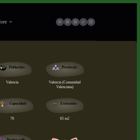
ore
Provincia:
Población:
Valencia
Valencia (Comunidad
Valenciana)
Extensión:
Capacidad:
70
65 m2
Pagina web: