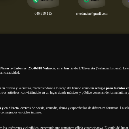
646 910 115
elvolander@gmail.com
 Navarro Cabanes, 25, 46018 València
, en el
barrio de L’Olivereta
(Valencia, España). Este
ran creatividad.
en directo y la cultura, manteniéndose a lo largo del tiempo como un
refugio para talentos e
ntros artísticos, convirtiéndolo en un lugar donde músicos y público conectan de forma íntima y
s y en directo
, eventos de poesía, comedia, danza y espectáculos de diferentes formatos. La sa
 consagrados en ciclos íntimos.
e los intérpretes y el público, generando una atmósfera cálida y participativa. El estilo del lugar