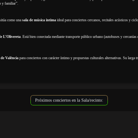
 y familiar”.
o sitúa como una
sala de música íntima
ideal para conciertos cercanos, recitales acústicos y ciclo
de L’Olivereta
. Está bien conectada mediante transporte público urbano (autobuses y cercanías 
 de València
para conciertos con carácter íntimo y propuestas culturales alternativas. Su larga
Próximos conciertos en la Sala/recinto: