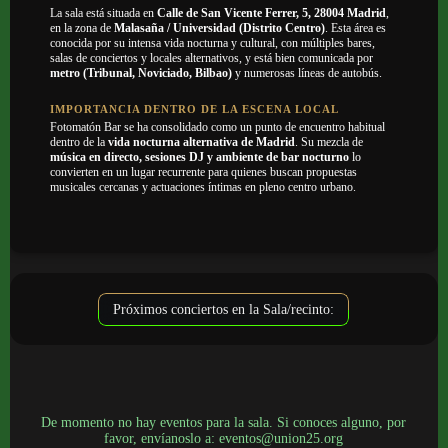
La sala está situada en
Calle de San Vicente Ferrer, 5, 28004 Madrid
,
en la zona de
Malasaña / Universidad (Distrito Centro)
. Esta área es
conocida por su intensa vida nocturna y cultural, con múltiples bares,
salas de conciertos y locales alternativos, y está bien comunicada por
metro (Tribunal, Noviciado, Bilbao)
y numerosas líneas de autobús.
IMPORTANCIA DENTRO DE LA ESCENA LOCAL
Fotomatón Bar se ha consolidado como un punto de encuentro habitual
dentro de la
vida nocturna alternativa de Madrid
. Su mezcla de
música en directo, sesiones DJ y ambiente de bar nocturno
lo
convierten en un lugar recurrente para quienes buscan propuestas
musicales cercanas y actuaciones íntimas en pleno centro urbano.
Próximos conciertos en la Sala/recinto:
De momento no hay eventos para la sala. Si conoces alguno, por
favor, envíanoslo a: eventos@union25.org