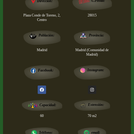
Dirección:
C.Postal:
Plaza Conde de Toreno, 2,
28015
Centro
Provincia:
Población:
Madrid
Madrid (Comunidad de
Madrid)
Instagram:
Facebook:
Extensión:
Capacidad:
60
70 m2
email:
Teléfono: