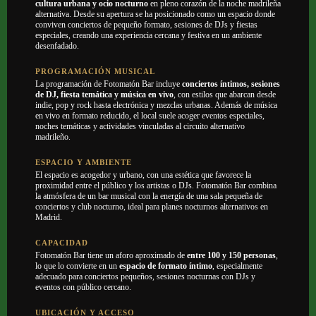
cultura urbana y ocio nocturno
en pleno corazón de la noche madrileña
alternativa. Desde su apertura se ha posicionado como un espacio donde
conviven conciertos de pequeño formato, sesiones de DJs y fiestas
especiales, creando una experiencia cercana y festiva en un ambiente
desenfadado.
PROGRAMACIÓN MUSICAL
La programación de Fotomatón Bar incluye
conciertos íntimos, sesiones
de DJ, fiesta temática y música en vivo
, con estilos que abarcan desde
indie, pop y rock hasta electrónica y mezclas urbanas. Además de música
en vivo en formato reducido, el local suele acoger eventos especiales,
noches temáticas y actividades vinculadas al circuito alternativo
madrileño.
ESPACIO Y AMBIENTE
El espacio es acogedor y urbano, con una estética que favorece la
proximidad entre el público y los artistas o DJs. Fotomatón Bar combina
la atmósfera de un bar musical con la energía de una sala pequeña de
conciertos y club nocturno, ideal para planes nocturnos alternativos en
Madrid.
CAPACIDAD
Fotomatón Bar tiene un aforo aproximado de
entre 100 y 150 personas
,
lo que lo convierte en un
espacio de formato íntimo
, especialmente
adecuado para conciertos pequeños, sesiones nocturnas con DJs y
eventos con público cercano.
UBICACIÓN Y ACCESO