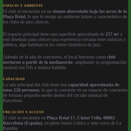
ESPACIO Y AMBIENTE
El club se encuentra en un
sótano abovedado bajo los arcos de la
Plaça Reial
, lo que le otorga un ambiente íntimo y característico de
los clubs de jazz clásicos.
El espacio principal tiene una superficie aproximada de
257 m²
y
está diseñado para ofrecer una experiencia cercana entre músicos y
público, algo habitual en los clubes históricos de jazz.
Además de la sala de conciertos, el local funciona como
club
nocturno a partir de la medianoche
, ampliando su programación
musical con DJs y música bailable.
CAPACIDAD
La sala principal del club tiene una
capacidad aproximada de
unas 220 personas
, lo que lo convierte en un espacio de conciertos
de formato pequeño-medio dentro del circuito musical de
Barcelona.
UBICACIÓN Y ACCESO
El club se encuentra en
Plaça Reial 17, Ciutat Vella, 08002
Barcelona (España)
, en pleno barrio Gótico y muy cerca de La
Rambla.