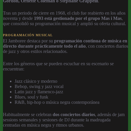
Gordon, Ornette Coleman o Stéphane Grappelli
.
Tras un periodo de cierre en 1968, el club fue reabierto en los años
noventa y desde
1993 está gestionado por el grupo Mas i Mas
,
que consolidó su programación musical y amplió su oferta cultural.
PROGRAMACIÓN MUSICAL
El Jamboree destaca por su
programación continua de música en
directo durante prácticamente todo el año
, con conciertos diarios
de jazz y otros estilos relacionados.
Entre los géneros que se pueden escuchar en su escenario se
encuentran:
Jazz clásico y moderno
Bebop, swing y jazz vocal
Latin jazz y flamenco-jazz
Blues, soul y funk
R&B, hip-hop o música negra contemporánea
Habitualmente se celebran
dos conciertos diarios
, además de jam
sessions semanales y sesiones de DJ durante la madrugada
centradas en música negra y ritmos urbanos.