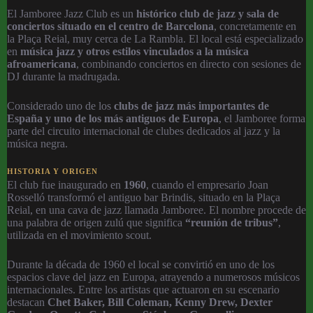
El Jamboree Jazz Club es un
histórico club de jazz y sala de
conciertos situado en el centro de Barcelona
, concretamente en
la Plaça Reial, muy cerca de La Rambla. El local está especializado
en
música jazz y otros estilos vinculados a la música
afroamericana
, combinando conciertos en directo con sesiones de
DJ durante la madrugada.
Considerado uno de los
clubs de jazz más importantes de
España y uno de los más antiguos de Europa
, el Jamboree forma
parte del circuito internacional de clubes dedicados al jazz y la
música negra.
HISTORIA Y ORIGEN
El club fue inaugurado en
1960
, cuando el empresario Joan
Rosselló transformó el antiguo bar Brindis, situado en la Plaça
Reial, en una cava de jazz llamada Jamboree. El nombre procede de
una palabra de origen zulú que significa
“reunión de tribus”
,
utilizada en el movimiento scout.
Durante la década de 1960 el local se convirtió en uno de los
espacios clave del jazz en Europa, atrayendo a numerosos músicos
internacionales. Entre los artistas que actuaron en su escenario
destacan
Chet Baker, Bill Coleman, Kenny Drew, Dexter