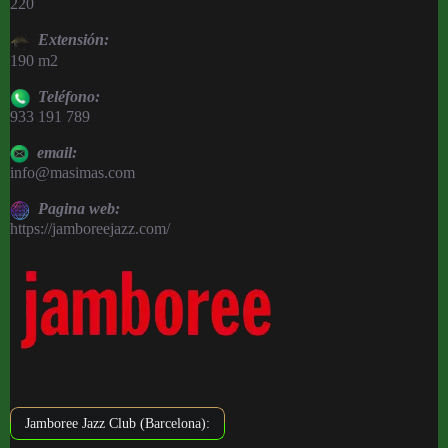
220
Extensión:
190 m2
Teléfono:
933 191 789
email:
info@masimas.com
Pagina web:
https://jamboreejazz.com/
Jamboree Jazz Club (Barcelona):