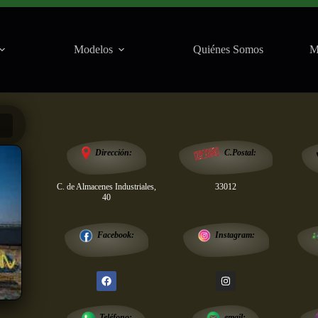
Modelos
Quiénes Somos
M
Salas
Dirección:
C.Postal:
C. de Almacenes Industriales,
33012
40
Instagram:
Facebook:
email:
Teléfono: