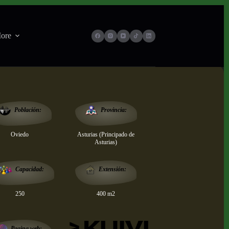
ore
Provincia:
Población:
Oviedo
Asturias (Principado de
Asturias)
Extensión:
Capacidad:
250
400 m2
Pagina web: