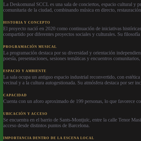
La Deskomunal SCCL es una sala de conciertos, espacio cultural y proy
comunitaria de la ciudad, combinando música en directo, restauració
HISTORIA Y CONCEPTO
El proyecto nació en 2020 como continuación de iniciativas históri
compartido por diferentes proyectos sociales y culturales. Su filosofí
PROGRAMACIÓN MUSICAL
La programación destaca por su diversidad y orientación independient
poesía, presentaciones, sesiones temáticas y encuentros comunitarios
ESPACIO Y AMBIENTE
La sala ocupa un antiguo espacio industrial reconvertido, con estética
vecinal y a la cultura autogestionada. Su atmósfera destaca por ser incl
CAPACIDAD
Cuenta con un aforo aproximado de 199 personas, lo que favorece conc
UBICACIÓN Y ACCESO
Se encuentra en el barrio de Sants-Montjuïc, entre la calle Tenor Ma
acceso desde distintos puntos de Barcelona.
IMPORTANCIA DENTRO DE LA ESCENA LOCAL