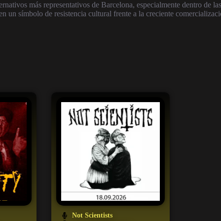
ernativos más representativos de Barcelona, especialmente dentro de l
n un símbolo de resistencia cultural frente a la creciente comercializac
Not Scientists