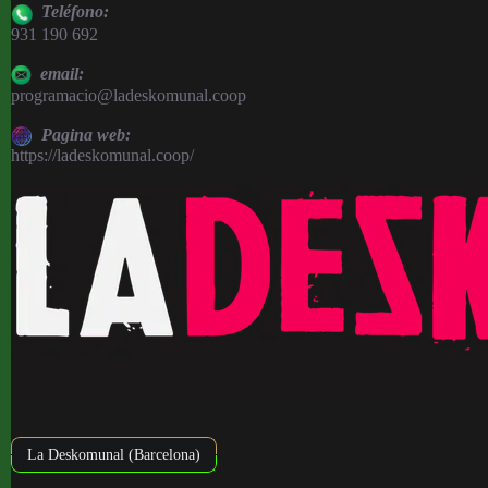
Teléfono:
931 190 692
email:
programacio@ladeskomunal.coop
Pagina web:
https://ladeskomunal.coop/
La Deskomunal (Barcelona)