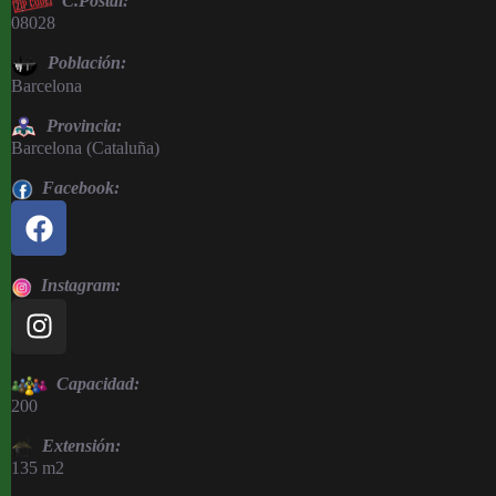
C.Postal:
08028
Población:
Barcelona
Provincia:
Barcelona (Cataluña)
Facebook:
Instagram:
Capacidad:
200
Extensión:
135 m2