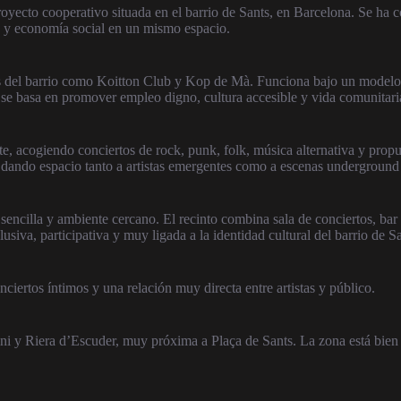
ecto cooperativo situada en el barrio de Sants, en Barcelona. Se ha co
n y economía social en un mismo espacio.
cas del barrio como Koitton Club y Kop de Mà. Funciona bajo un model
a se basa en promover empleo digno, cultura accesible y vida comunitaria
e, acogiendo conciertos de rock, punk, folk, música alternativa y prop
, dando espacio tanto a artistas emergentes como a escenas underground
 sencilla y ambiente cercano. El recinto combina sala de conciertos, ba
usiva, participativa y muy ligada a la identidad cultural del barrio de Sa
iertos íntimos y una relación muy directa entre artistas y público.
sini y Riera d’Escuder, muy próxima a Plaça de Sants. La zona está bie