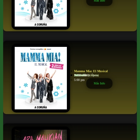
Más Info
Mamma Mia: El Musical
Musical
Palacio de la Ópera
A Coruña
La Coruña (Galicia)
26/07/2026
5:00 pm
Más Info