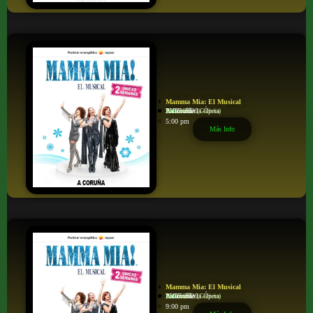
Mamma Mia: El Musical
Musical
Palacio de la Ópera
A Coruña
La Coruña (Galicia)
25/07/2026
5:00 pm
Más Info
Mamma Mia: El Musical
Musical
Palacio de la Ópera
A Coruña
La Coruña (Galicia)
25/07/2026
9:00 pm