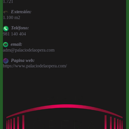
1.721
Extensión:
1.100 m2
Teléfono:
981 140 404
email:
adm@palaciodelaopera.com
Pagina web:
https://www.palaciodelaopera.com/