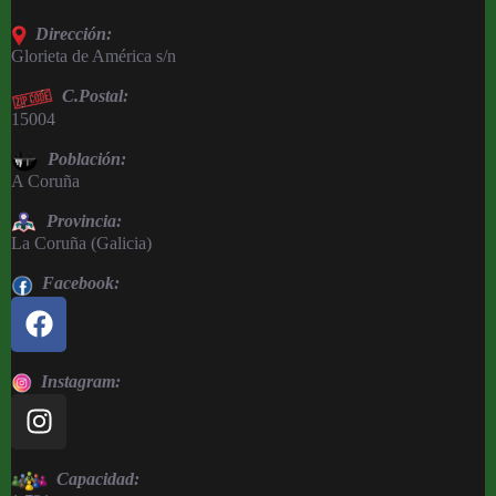
Dirección:
Glorieta de América s/n
C.Postal:
15004
Población:
A Coruña
Provincia:
La Coruña (Galicia)
Facebook:
Instagram:
Capacidad: