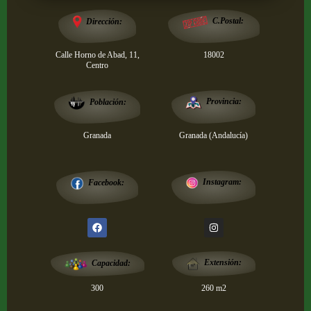
Dirección:
C.Postal:
Calle Horno de Abad, 11,
18002
Centro
Provincia:
Población:
Granada
Granada (Andalucía)
Instagram:
Facebook:
Extensión:
Capacidad:
300
260 m2