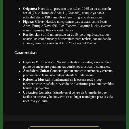
Orígenes:
Nace de un proyecto musical en 1989 en su ubicación
actual (Calle Horno de Abad 11, Granada), aunque ya había
actividad desde 1983, impulsado por un grupo de músicos.
Figuras Clave:
Ha sido un epicentro para artistas como Jesús
Arias, Enrique Novi, 091, Los Planetas, Lagartija Nick y eventos
como Espárrago Rock y Zaidín Rock.
Resiliencia:
Sufrió un incendio en 2016, pero logró superar los
obstáculos económicos y burocráticos para reabrir, consolidando
su mito, como se narra en el libro “La Caja del Diablo”.
Características:
Espacio Multifacético:
No solo sala de conciertos, sino también
punto de encuentro para nuevas corrientes artísticas y culturales.
Atmósfera Única:
Conocido por su ambiente auténtico y cercano,
promoviendo la música independiente y underground.
Referente Musical:
Fundamental en la escena rock y pop
independiente española, sirviendo de plataforma para innumerables
bandas y proyectos.
Ubicación Céntrica:
Situado en el centro de Granada, lo que
facilita su acceso y lo convierte en un lugar neurálgico para la vida
nocturna y cultural.