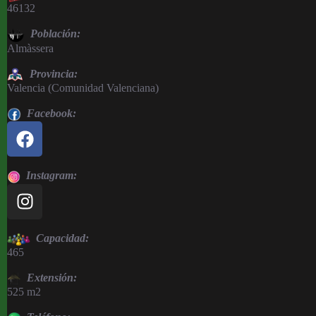
46132
Población:
Almàssera
Provincia:
Valencia (Comunidad Valenciana)
Facebook:
Instagram:
Capacidad:
465
Extensión:
525 m2