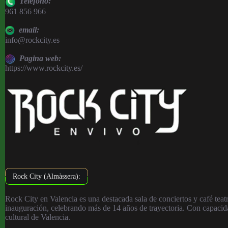
Teléfono:
961 856 966
email:
info@rockcity.es
Pagina web:
https://www.rockcity.es/
Rock City (Almàssera):
Rock City en Valencia es una destacada sala de conciertos y café teat
inauguración, celebrando más de 14 años de trayectoria. Con capacidad
cultural de Valencia.