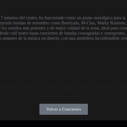
s 7 minutos del centro, ha funcionado como un punto neurálgico para l
cluyendo bandas de renombre como Barricada, M-Clan, Marky Ramone, S
los sonidos más potentes y de mejor calidad de la zona, ideal para conci
de café teatro hasta conciertos de bandas consagradas y emergentes, p
os amantes de la música en directo, con una atmósfera inconfundible centr
 eventos para la sala. Si conoces alguno, por favor, envíanoslo a: e
Volver a Conciertos