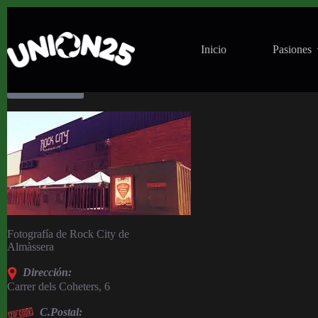
Salas
Inicio
Pasiones
Ver Mapa
Fotografía de Rock City de
Almàssera
Dirección:
Carrer dels Coheters, 6
C.Postal: