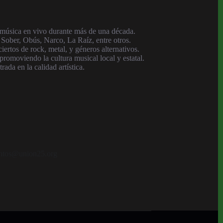
a música en vivo durante más de una década.
ober, Obús, Narco, La Raíz, entre otros.
ertos de rock, metal, y géneros alternativos.
romoviendo la cultura musical local y estatal.
ada en la calidad artística.
ventos@union25.org