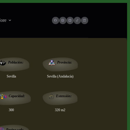
ore
Provincia:
Población:
Sevilla
Sevilla (Andalucía)
Extensión:
Capacidad:
300
320 m2
Pagina web: