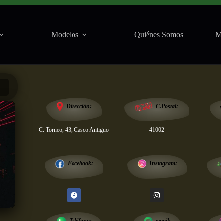
Modelos
Quiénes Somos
M
Salas
Dirección:
C.Postal:
C. Torneo, 43, Casco Antiguo
41002
Instagram:
Facebook:
email:
Teléfono: