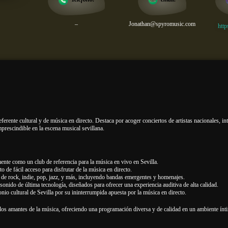
–
Jonathan@spyromusic.com
http
ferente cultural y de música en directo. Destaca por acoger conciertos de artistas nacionales, i
prescindible en la escena musical sevillana.
nte como un club de referencia para la música en vivo en Sevilla.
o de fácil acceso para disfrutar de la música en directo.
s de rock, indie, pop, jazz, y más, incluyendo bandas emergentes y homenajes.
nido de última tecnología, diseñados para ofrecer una experiencia auditiva de alta calidad.
onio cultural de Sevilla por su ininterrumpida apuesta por la música en directo.
los amantes de la música, ofreciendo una programación diversa y de calidad en un ambiente ínt