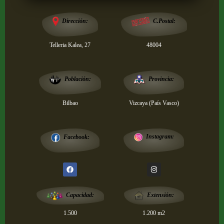
Dirección:
C.Postal:
Telleria Kalea, 27
48004
Provincia:
Población:
Bilbao
Vizcaya (País Vasco)
Instagram:
Facebook:
Extensión:
Capacidad:
1.500
1.200 m2