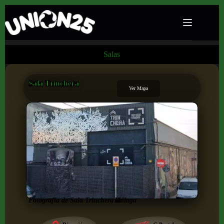
Salas
Sala Trinchera
Ver Mapa
Fotografía de Sala Trinchera de
Málaga