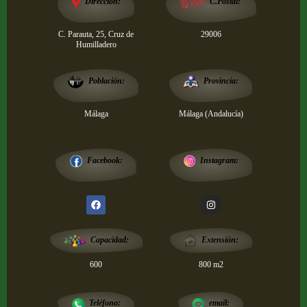
Dirección:
C.Postal:
C. Parauta, 25, Cruz de
29006
Humilladero
Provincia:
Población:
Málaga
Málaga (Andalucía)
Instagram:
Facebook:
Extensión:
Capacidad:
600
800 m2
email:
Teléfono: