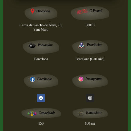
Dirección:
C.Postal:
Carrer de Sancho de Ávila, 78,
08018
Sant Martí
Provincia:
Población:
Barcelona
Barcelona (Cataluña)
Instagram:
Facebook:
Extensión:
Capacidad:
150
160 m2