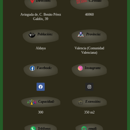
Dirección:
C.Postal:
Avinguda de, C. Benito Pérez
46960
Galdós, 39
Provincia:
Población:
Aldaya
Valencia (Comunidad
Valenciana)
Instagram:
Facebook:
Extensión:
Capacidad:
300
350 m2
email:
Teléfono: