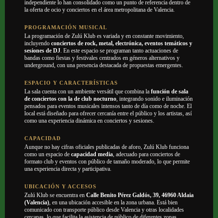
independiente lo han consolidado como un punto de referencia dentro de
la oferta de ocio y conciertos en el área metropolitana de Valencia.
PROGRAMACIÓN MUSICAL
La programación de Zulú Klub es variada y en constante movimiento,
incluyendo
conciertos de rock, metal, electrónica, eventos temáticos y
sesiones de DJ
. En este espacio se programan tanto actuaciones de
bandas como fiestas y festivales centrados en géneros alternativos y
underground, con una presencia destacada de propuestas emergentes.
ESPACIO Y CARACTERÍSTICAS
La sala cuenta con un ambiente versátil que combina la
función de sala
de conciertos con la de club nocturno
, integrando sonido e iluminación
pensados para eventos musicales intensos tanto de día como de noche. El
local está diseñado para ofrecer cercanía entre el público y los artistas, así
como una experiencia dinámica en conciertos y sesiones.
CAPACIDAD
Aunque no hay cifras oficiales publicadas de aforo, Zulú Klub funciona
como un espacio de
capacidad media
, adecuado para conciertos de
formato club y eventos con público de tamaño moderado, lo que permite
una experiencia directa y participativa.
UBICACIÓN Y ACCESOS
Zulú Klub se encuentra en
Calle Benito Pérez Galdós, 39, 46960 Aldaia
(Valencia)
, en una ubicación accesible en la zona urbana. Está bien
comunicado con transporte público desde Valencia y otras localidades
cercanas, lo que facilita la asistencia de público de diferentes zonas.