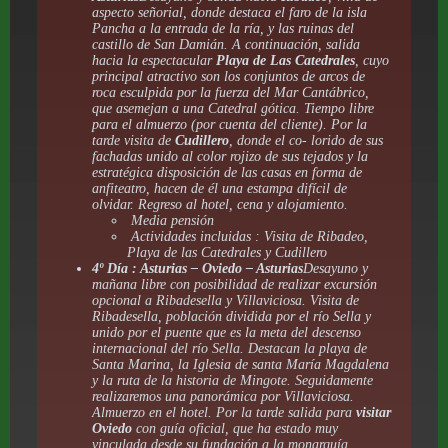
aspecto señorial, donde destaca el faro de la isla
Pancha a la entrada de la ría, y las ruinas del
castillo de San Damián. A continuación, salida
hacia la espectacular
Playa de Las Catedrales
, cuyo
principal atractivo son los conjuntos de arcos de
roca esculpida por la fuerza del Mar Cantábrico,
que asemejan a una Catedral gótica. Tiempo libre
para el almuerzo (por cuenta del cliente). Por la
tarde visita de
Cudillero
, donde el co- lorido de sus
fachadas unido al color rojizo de sus tejados y la
estratégica disposición de las casas en forma de
anfiteatro, hacen de él una estampa difícil de
olvidar. Regreso al hotel, cena y alojamiento.
Media pensión
Actividades incluidas : Visita de Ribadeo,
Playa de las Catedrales y Cudillero
4º Día : Asturias – Oviedo – Asturias
Desayuno y
mañana libre con posibilidad de realizar excursión
opcional a Ribadesella y Villaviciosa. Visita de
Ribadesella, población dividida por el río Sella y
unido por el puente que es la meta del descenso
internacional del río Sella. Destacan la playa de
Santa Marina, la Iglesia de santa María Magdalena
y la ruta de la historia de Mingote. Seguidamente
realizaremos una panorámica por Villaviciosa.
Almuerzo en el hotel. Por la tarde salida para
visitar
Oviedo
con guía oficial, que ha estado muy
vinculada desde su fundación a la monarquía