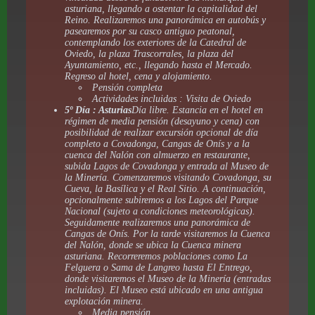
asturiana, llegando a ostentar la capitalidad del
Reino. Realizaremos una panorámica en autobús y
pasearemos por su casco antiguo peatonal,
contemplando los exteriores de la Catedral de
Oviedo, la plaza Trascorrales, la plaza del
Ayuntamiento, etc., llegando hasta el Mercado.
Regreso al hotel, cena y alojamiento.
Pensión completa
Actividades incluidas : Visita de Oviedo
5º Día : Asturias
Día libre. Estancia en el hotel en
régimen de media pensión (desayuno y cena) con
posibilidad de realizar excursión opcional de día
completo a Covadonga, Cangas de Onís y a la
cuenca del Nalón con almuerzo en restaurante,
subida Lagos de Covadonga y entrada al Museo de
la Minería. Comenzaremos visitando Covadonga, su
Cueva, la Basílica y el Real Sitio. A continuación,
opcionalmente subiremos a los Lagos del Parque
Nacional (sujeto a condiciones meteorológicas).
Seguidamente realizaremos una panorámica de
Cangas de Onís. Por la tarde visitaremos la Cuenca
del Nalón, donde se ubica la Cuenca minera
asturiana. Recorreremos poblaciones como La
Felguera o Sama de Langreo hasta El Entrego,
donde visitaremos el Museo de la Minería (entradas
incluidas). El Museo está ubicado en una antigua
explotación minera.
Media pensión