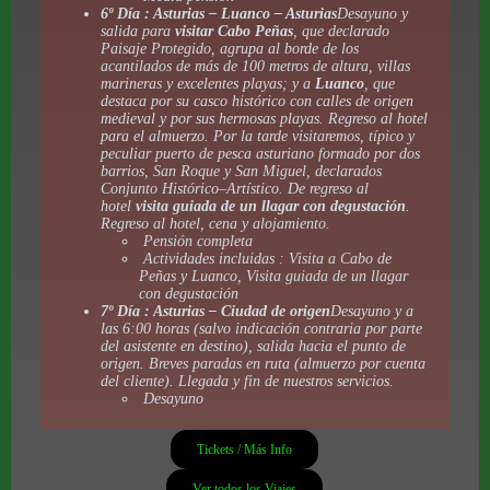
6º Día : Asturias – Luanco – Asturias
Desayuno y
salida para
visitar Cabo Peñas
, que declarado
Paisaje Protegido, agrupa al borde de los
acantilados de más de 100 metros de altura, villas
marineras y excelentes playas; y a
Luanco
, que
destaca por su casco histórico con calles de origen
medieval y por sus hermosas playas. Regreso al hotel
para el almuerzo. Por la tarde visitaremos, típico y
peculiar puerto de pesca asturiano formado por dos
barrios, San Roque y San Miguel, declarados
Conjunto Histórico–Artístico. De regreso al
hotel
visita guiada de un llagar con degustación
.
Regreso al hotel, cena y alojamiento.
Pensión completa
Actividades incluidas : Visita a Cabo de
Peñas y Luanco, Visita guiada de un llagar
con degustación
7º Día : Asturias – Ciudad de origen
Desayuno y a
las 6:00 horas (salvo indicación contraria por parte
del asistente en destino), salida hacia el punto de
origen. Breves paradas en ruta (almuerzo por cuenta
del cliente). Llegada y fin de nuestros servicios.
Desayuno
Tickets / Más Info
Ver todos los Viajes