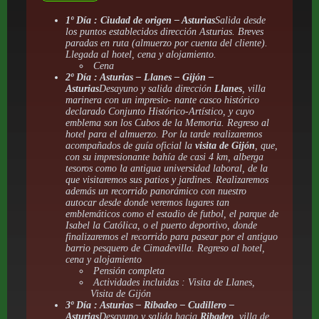
1º Día : Ciudad de origen – Asturias
Salida desde
los puntos establecidos dirección Asturias. Breves
paradas en ruta (almuerzo por cuenta del cliente).
Llegada al hotel, cena y alojamiento.
Cena
2º Día : Asturias – Llanes – Gijón –
Asturias
Desayuno y salida dirección
Llanes
, villa
marinera con un impresio- nante casco histórico
declarado Conjunto Histórico-Artístico, y cuyo
emblema son los Cubos de la Memoria. Regreso al
hotel para el almuerzo. Por la tarde realizaremos
acompañados de guía oficial la
visita de Gijón
, que,
con su impresionante bahía de casi 4 km, alberga
tesoros como la antigua universidad laboral, de la
que visitaremos sus patios y jardines. Realizaremos
además un recorrido panorámico con nuestro
autocar desde donde veremos lugares tan
emblemáticos como el estadio de futbol, el parque de
Isabel la Católica, o el puerto deportivo, donde
finalizaremos el recorrido para pasear por el antiguo
barrio pesquero de Cimadevilla. Regreso al hotel,
cena y alojamiento
Pensión completa
Actividades incluidas : Visita de Llanes,
Visita de Gijón
3º Día : Asturias – Ribadeo – Cudillero –
Asturias
Desayuno y salida hacia
Ribadeo
, villa de