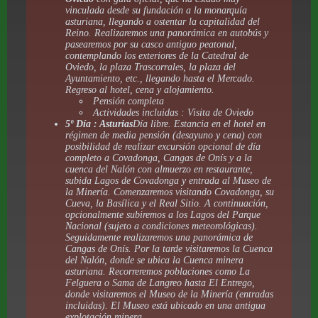
vinculada desde su fundación a la monarquía
asturiana, llegando a ostentar la capitalidad del
Reino. Realizaremos una panorámica en autobús y
pasearemos por su casco antiguo peatonal,
contemplando los exteriores de la Catedral de
Oviedo, la plaza Trascorrales, la plaza del
Ayuntamiento, etc., llegando hasta el Mercado.
Regreso al hotel, cena y alojamiento.
Pensión completa
Actividades incluidas : Visita de Oviedo
5º Día : Asturias
Día libre. Estancia en el hotel en
régimen de media pensión (desayuno y cena) con
posibilidad de realizar excursión opcional de día
completo a Covadonga, Cangas de Onís y a la
cuenca del Nalón con almuerzo en restaurante,
subida Lagos de Covadonga y entrada al Museo de
la Minería. Comenzaremos visitando Covadonga, su
Cueva, la Basílica y el Real Sitio. A continuación,
opcionalmente subiremos a los Lagos del Parque
Nacional (sujeto a condiciones meteorológicas).
Seguidamente realizaremos una panorámica de
Cangas de Onís. Por la tarde visitaremos la Cuenca
del Nalón, donde se ubica la Cuenca minera
asturiana. Recorreremos poblaciones como La
Felguera o Sama de Langreo hasta El Entrego,
donde visitaremos el Museo de la Minería (entradas
incluidas). El Museo está ubicado en una antigua
explotación minera.