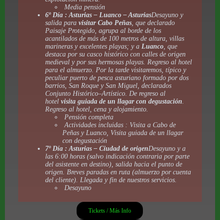
Media pensión
6º Día : Asturias – Luanco – Asturias
Desayuno y
salida para
visitar Cabo Peñas
, que declarado
Paisaje Protegido, agrupa al borde de los
acantilados de más de 100 metros de altura, villas
marineras y excelentes playas; y a
Luanco
, que
destaca por su casco histórico con calles de origen
medieval y por sus hermosas playas. Regreso al hotel
para el almuerzo. Por la tarde visitaremos, típico y
peculiar puerto de pesca asturiano formado por dos
barrios, San Roque y San Miguel, declarados
Conjunto Histórico–Artístico. De regreso al
hotel
visita guiada de un llagar con degustación
.
Regreso al hotel, cena y alojamiento.
Pensión completa
Actividades incluidas : Visita a Cabo de
Peñas y Luanco, Visita guiada de un llagar
con degustación
7º Día : Asturias – Ciudad de origen
Desayuno y a
las 6:00 horas (salvo indicación contraria por parte
del asistente en destino), salida hacia el punto de
origen. Breves paradas en ruta (almuerzo por cuenta
del cliente). Llegada y fin de nuestros servicios.
Desayuno
Tickets / Más Info