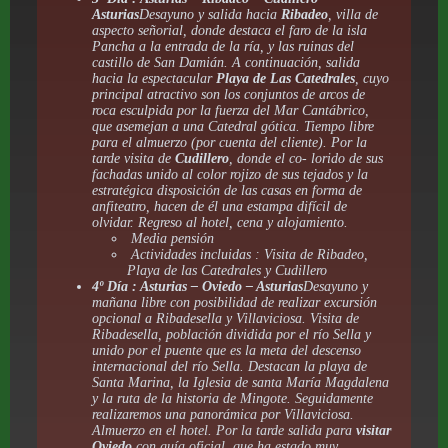
Asturias
Desayuno y salida hacia
Ribadeo
, villa de
aspecto señorial, donde destaca el faro de la isla
Pancha a la entrada de la ría, y las ruinas del
castillo de San Damián. A continuación, salida
hacia la espectacular
Playa de Las Catedrales
, cuyo
principal atractivo son los conjuntos de arcos de
roca esculpida por la fuerza del Mar Cantábrico,
que asemejan a una Catedral gótica. Tiempo libre
para el almuerzo (por cuenta del cliente). Por la
tarde visita de
Cudillero
, donde el co- lorido de sus
fachadas unido al color rojizo de sus tejados y la
estratégica disposición de las casas en forma de
anfiteatro, hacen de él una estampa difícil de
olvidar. Regreso al hotel, cena y alojamiento.
Media pensión
Actividades incluidas : Visita de Ribadeo,
Playa de las Catedrales y Cudillero
4º Día : Asturias – Oviedo – Asturias
Desayuno y
mañana libre con posibilidad de realizar excursión
opcional a Ribadesella y Villaviciosa. Visita de
Ribadesella, población dividida por el río Sella y
unido por el puente que es la meta del descenso
internacional del río Sella. Destacan la playa de
Santa Marina, la Iglesia de santa María Magdalena
y la ruta de la historia de Mingote. Seguidamente
realizaremos una panorámica por Villaviciosa.
Almuerzo en el hotel. Por la tarde salida para
visitar
Oviedo
con guía oficial, que ha estado muy