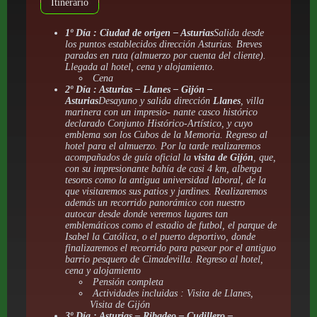
Itinerario
1º Día : Ciudad de origen – Asturias
Salida desde
los puntos establecidos dirección Asturias. Breves
paradas en ruta (almuerzo por cuenta del cliente).
Llegada al hotel, cena y alojamiento.
Cena
2º Día : Asturias – Llanes – Gijón –
Asturias
Desayuno y salida dirección
Llanes
, villa
marinera con un impresio- nante casco histórico
declarado Conjunto Histórico-Artístico, y cuyo
emblema son los Cubos de la Memoria. Regreso al
hotel para el almuerzo. Por la tarde realizaremos
acompañados de guía oficial la
visita de Gijón
, que,
con su impresionante bahía de casi 4 km, alberga
tesoros como la antigua universidad laboral, de la
que visitaremos sus patios y jardines. Realizaremos
además un recorrido panorámico con nuestro
autocar desde donde veremos lugares tan
emblemáticos como el estadio de futbol, el parque de
Isabel la Católica, o el puerto deportivo, donde
finalizaremos el recorrido para pasear por el antiguo
barrio pesquero de Cimadevilla. Regreso al hotel,
cena y alojamiento
Pensión completa
Actividades incluidas : Visita de Llanes,
Visita de Gijón
3º Día : Asturias – Ribadeo – Cudillero –