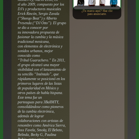
el año 2009, compuesto por los
DJ’s y productores musicales
¿Tu marca aquí? Haz clic
Erick Rincón, Sergio Zavala
para anunciarte.
(“Sheeqo Beat”) y Alberto
Presenda (“DJ Otto”). El grupo
se dio a conocer por
su innovadora propuesta de
fusionar la cumbia y la música
tradicional mexicana,
con elementos de electrónica y
sonidos urbanos, mejor
conocido como
“Tribal Guarachero.” En 2011,
el grupo alcanzó una mayor
visibilidad con el lanzamiento de
su sencillo “Inténtalo”, que
rápidamente se posicionó en los
primeros lugares de las listas
de popularidad en México y
otros países de habla hispana.
Este tema fue un
parteaguas para 3BallMTY,
consolidándose como pioneros
de la cumbia electrónica,
además de lograr
colaboraciones con artistas de
renombre como América Sierra,
Joss Favela, Smoky, El Bebeto,
Belinda, Becky G, Paulina