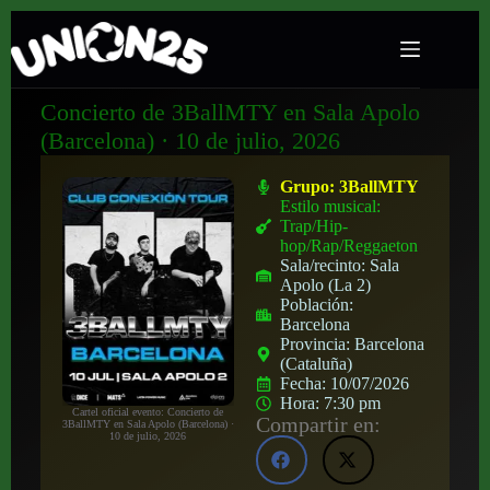
Concierto de 3BallMTY en Sala Apolo
(Barcelona) · 10 de julio, 2026
Grupo:
3BallMTY
Estilo musical:
Trap/Hip-
hop/Rap/Reggaeton
Sala/recinto:
Sala
Apolo (La 2)
Población:
Barcelona
Provincia:
Barcelona
(Cataluña)
Fecha:
10/07/2026
Hora:
7:30 pm
Cartel oficial evento: Concierto de
Compartir en:
3BallMTY en Sala Apolo (Barcelona) ·
10 de julio, 2026