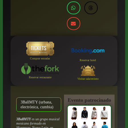
Comprar entradas
Reservar hotel
Reservar restaurante
Visitar sala/recinto
Evento patrocinado
3BallMTY (urbana,
por:
electrónica, cumbia)
3BallMTY
es un grupo musical
mexicano formado en
Monterrey, Nuevo León, en