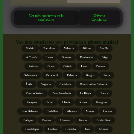
Ver más conciertos en la
Volver a
sala/recinto
Conciertos
Ver más conciertos por provincia o género musical
Madrid
Barcelona
Valencia
Bilbao
Sevilla
A Coruña
Lugo
Ourense
Pontevedra
Vigo
Asturias
Gijón
Oviedo
León
Zamora
Salamanca
Valladolid
Palencia
Burgos
Soria
Ávila
Segovia
Cantabria
Donostia-San Sebastián
Vitoria-Gasteiz
Pamplona-Iruña
La Rioja
Huesca
Zaragoza
Teruel
Lleida
Girona
Tarragona
Islas Baleares
Castellón
Alicante
Murcia
Cáceres
Badajoz
Cuenca
Albacete
Toledo
Ciudad Real
Guadalajara
Huelva
Córdoba
Jaén
Almería