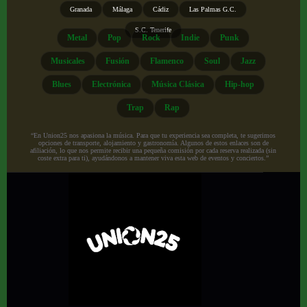
Granada
Málaga
Cádiz
Las Palmas G.C.
S.C. Tenerife
Metal
Pop
Rock
Indie
Punk
Musicales
Fusión
Flamenco
Soul
Jazz
Blues
Electrónica
Música Clásica
Hip-hop
Trap
Rap
“En Union25 nos apasiona la música. Para que tu experiencia sea completa, te sugerimos
opciones de transporte, alojamiento y gastronomía. Algunos de estos enlaces son de
afiliación, lo que nos permite recibir una pequeña comisión por cada reserva realizada (sin
coste extra para ti), ayudándonos a mantener viva esta web de eventos y conciertos.”