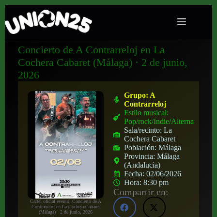
Concierto de A Contrarreloj en La
Cochera Cabaret (Málaga) · 2 de junio,
2026
Grupo:
A
Contrarreloj
Estilo musical:
Pop/rock/Indie/Alternativo
Sala/recinto:
La
Cochera Cabaret
Población:
Málaga
Provincia:
Málaga
(Andalucía)
Fecha:
02/06/2026
Hora:
8:30 pm
Compartir en:
Cartel oficial evento: Concierto de A
Contrarreloj en La Cochera Cabaret
(Málaga) · 2 de junio, 2026