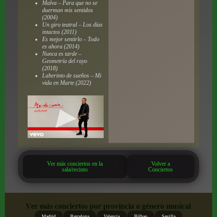
Malva – Para que no se
duerman mis sentidos
(2004)
Un giro teatral – Los días
intactos (2011)
Es mejor sentirlo – Todo
es ahora (2014)
Nunca es tarde –
Geometría del rayo
(2018)
Laberinto de sueños – Mi
vida en Marte (2022)
Ver más conciertos en la
Volver a
sala/recinto
Conciertos
Ver más conciertos por provincia o género musical
Madrid
Barcelona
Valencia
Bilbao
Sevilla