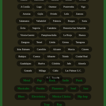
A Coruña
Lugo
Ourense
Pontevedra
Vigo
Asturias
Gijón
Oviedo
León
Zamora
Salamanca
Valladolid
Palencia
Burgos
Soria
Ávila
Segovia
Cantabria
Donostia-San Sebastián
Vitoria-Gasteiz
Pamplona-Iruña
La Rioja
Huesca
Zaragoza
Teruel
Lleida
Girona
Tarragona
Islas Baleares
Castellón
Alicante
Murcia
Cáceres
Badajoz
Cuenca
Albacete
Toledo
Ciudad Real
Guadalajara
Huelva
Córdoba
Jaén
Almería
Granada
Málaga
Cádiz
Las Palmas G.C.
S.C. Tenerife
Metal
Pop
Rock
Indie
Punk
Musicales
Fusión
Flamenco
Soul
Jazz
Blues
Electrónica
Música Clásica
Hip-hop
Trap
Rap