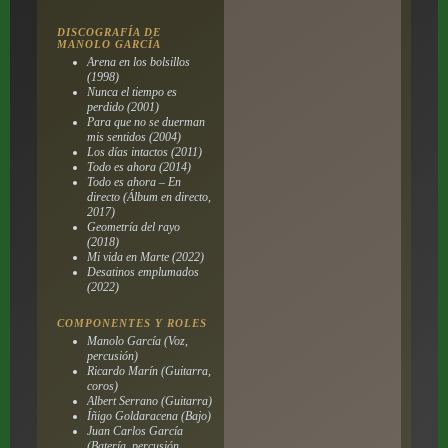
DISCOGRAFÍA DE
MANOLO GARCÍA
Arena en los bolsillos
(1998)
Nunca el tiempo es
perdido (2001)
Para que no se duerman
mis sentidos (2004)
Los días intactos (2011)
Todo es ahora (2014)
Todo es ahora – En
directo (Álbum en directo,
2017)
Geometría del rayo
(2018)
Mi vida en Marte (2022)
Desatinos emplumados
(2022)
COMPONENTES Y ROLES
Manolo García (Voz,
percusión)
Ricardo Marín (Guitarra,
coros)
Albert Serrano (Guitarra)
Íñigo Goldaracena (Bajo)
Juan Carlos García
(Batería, percusión,