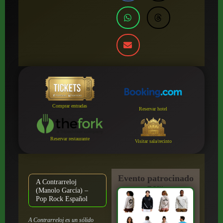
Comprar entradas
Reservar hotel
Reservar restaurante
Visitar sala/recinto
Evento patrocinado
A Contrarreloj
por:
(Manolo García) –
Pop Rock Español
A Contrarreloj es un sólido