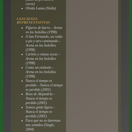
coros)
Olvido Lanza (Violín)
CANCIONES
REPRESENTATIVAS
Pájaros de barro – Arena
en los bolsillos (1998)
A San Fernando, un ratito
a pie y otro caminando –
Arena en los bolsillos
(1998)
Carbón y ramas secas –
Arena en los bolsillos
(1998)
Como un estímulo –
Arena en los bolsillos
(1998)
Nunca el tiempo es
perdido – Nunca el tiempo
es perdido (2001)
Rosa de Alejandría –
Nunca el tiempo es
perdido (2001)
Somos gente ligera –
Nunca el tiempo es
perdido (2001)
Para que no se duerman
mis sentidos (Single,
2004)