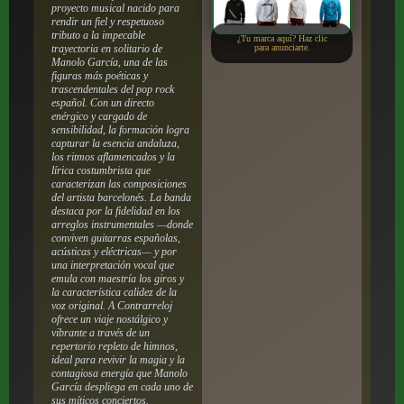
proyecto musical nacido para
rendir un fiel y respetuoso
tributo a la impecable
¿Tu marca aquí? Haz clic
trayectoria en solitario de
para anunciarte.
Manolo García, una de las
figuras más poéticas y
trascendentales del pop rock
español. Con un directo
enérgico y cargado de
sensibilidad, la formación logra
capturar la esencia andaluza,
los ritmos aflamencados y la
lírica costumbrista que
caracterizan las composiciones
del artista barcelonés. La banda
destaca por la fidelidad en los
arreglos instrumentales —donde
conviven guitarras españolas,
acústicas y eléctricas— y por
una interpretación vocal que
emula con maestría los giros y
la característica calidez de la
voz original. A Contrarreloj
ofrece un viaje nostálgico y
vibrante a través de un
repertorio repleto de himnos,
ideal para revivir la magia y la
contagiosa energía que Manolo
García despliega en cada uno de
sus míticos conciertos.