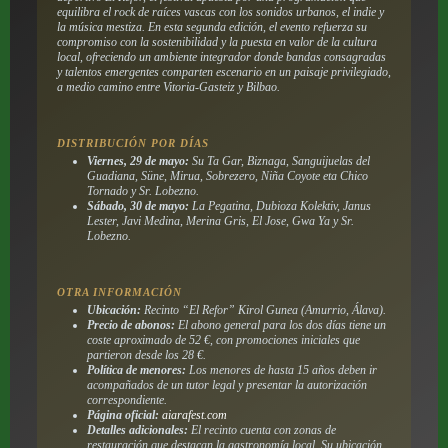
equilibra el rock de raíces vascas con los sonidos urbanos, el indie y
la música mestiza. En esta segunda edición, el evento refuerza su
compromiso con la sostenibilidad y la puesta en valor de la cultura
local, ofreciendo un ambiente integrador donde bandas consagradas
y talentos emergentes comparten escenario en un paisaje privilegiado,
a medio camino entre Vitoria-Gasteiz y Bilbao.
DISTRIBUCIÓN POR DÍAS
Viernes, 29 de mayo:
Su Ta Gar, Biznaga, Sanguijuelas del
Guadiana, Süne, Mirua, Sobrezero, Niña Coyote eta Chico
Tornado y Sr. Lobezno.
Sábado, 30 de mayo:
La Pegatina, Dubioza Kolektiv, Janus
Lester, Javi Medina, Merina Gris, El Jose, Gwa Ya y Sr.
Lobezno.
OTRA INFORMACIÓN
Ubicación:
Recinto “El Refor” Kirol Gunea (Amurrio, Álava).
Precio de abonos:
El abono general para los dos días tiene un
coste aproximado de 52 €, con promociones iniciales que
partieron desde los 28 €.
Política de menores:
Los menores de hasta 15 años deben ir
acompañados de un tutor legal y presentar la autorización
correspondiente.
Página oficial:
aiarafest.com
Detalles adicionales:
El recinto cuenta con zonas de
restauración que destacan la gastronomía local. Su ubicación