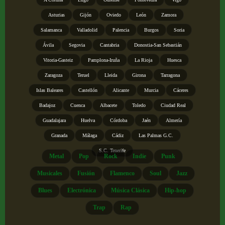
Asturias
Gijón
Oviedo
León
Zamora
Salamanca
Valladolid
Palencia
Burgos
Soria
Ávila
Segovia
Cantabria
Donostia-San Sebastián
Vitoria-Gasteiz
Pamplona-Iruña
La Rioja
Huesca
Zaragoza
Teruel
Lleida
Girona
Tarragona
Islas Baleares
Castellón
Alicante
Murcia
Cáceres
Badajoz
Cuenca
Albacete
Toledo
Ciudad Real
Guadalajara
Huelva
Córdoba
Jaén
Almería
Granada
Málaga
Cádiz
Las Palmas G.C.
S.C. Tenerife
Metal
Pop
Rock
Indie
Punk
Musicales
Fusión
Flamenco
Soul
Jazz
Blues
Electrónica
Música Clásica
Hip-hop
Trap
Rap