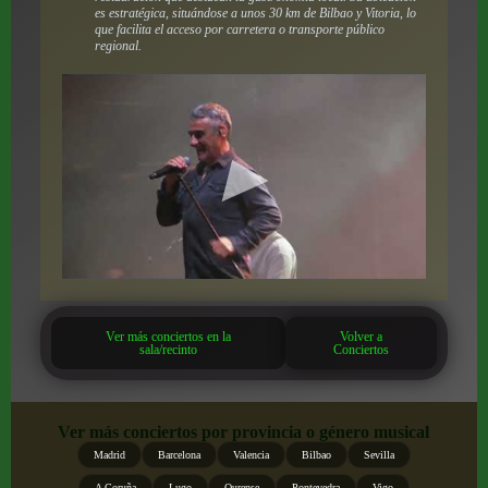
es estratégica, situándose a unos 30 km de Bilbao y Vitoria, lo
que facilita el acceso por carretera o transporte público
regional.
Ver más conciertos en la
Volver a
sala/recinto
Conciertos
Ver más conciertos por provincia o género musical
Madrid
Barcelona
Valencia
Bilbao
Sevilla
A Coruña
Lugo
Ourense
Pontevedra
Vigo