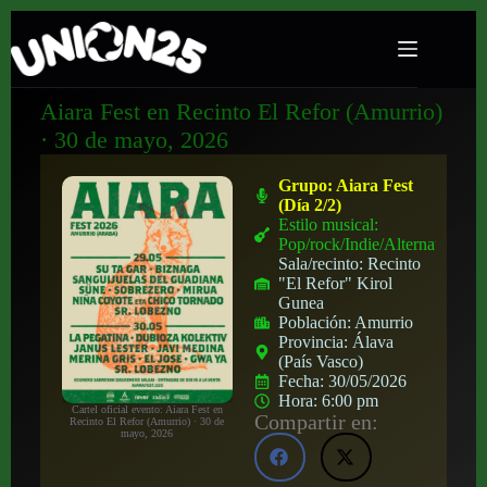
Aiara Fest en Recinto El Refor (Amurrio)
· 30 de mayo, 2026
Grupo:
Aiara Fest
(Día 2/2)
Estilo musical:
Pop/rock/Indie/Alternativo
Sala/recinto:
Recinto
"El Refor" Kirol
Gunea
Población:
Amurrio
Provincia:
Álava
(País Vasco)
Fecha:
30/05/2026
Hora:
6:00 pm
Cartel oficial evento: Aiara Fest en
Compartir en:
Recinto El Refor (Amurrio) · 30 de
mayo, 2026