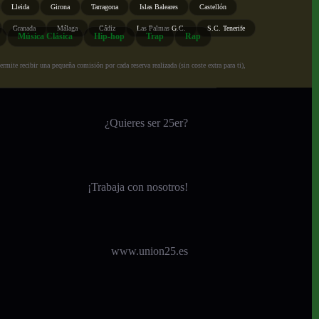
Lleida
Girona
Tarragona
Islas Baleares
Castellón
Granada
Málaga
Cádiz
Las Palmas G.C.
S.C. Tenerife
Música Clásica
Hip-hop
Trap
Rap
ite recibir una pequeña comisión por cada reserva realizada (sin coste extra para ti),
¿Quieres ser 25er?
¡
Trabaja con nosotros!
www.union25.es