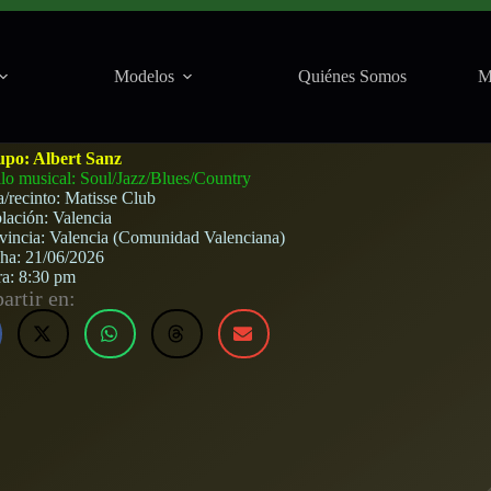
Modelos
Quiénes Somos
M
encia) · 21 de junio, 2026
upo:
Albert Sanz
ilo musical: Soul/Jazz/Blues/Country
a/recinto:
Matisse Club
lación:
Valencia
vincia:
Valencia (Comunidad Valenciana)
cha:
21/06/2026
ra:
8:30 pm
rtir en: