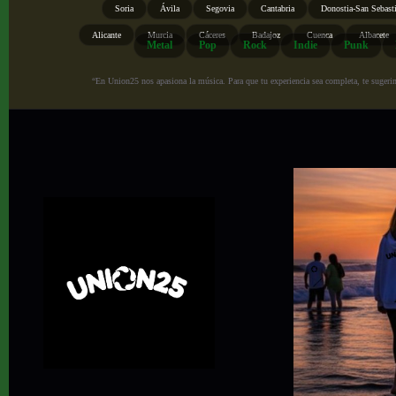
Soria
Ávila
Segovia
Cantabria
Donostia-San Sebast
Alicante
Murcia
Cáceres
Badajoz
Cuenca
Albacete
Metal
Pop
Rock
Indie
Punk
“En Union25 nos apasiona la música. Para que tu experiencia sea completa, te sugerimo