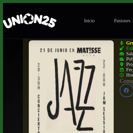
Inicio
Pasiones
Concierto de Albert Sanz en Matisse (Val
Gr
Est
Sal
Pob
Pro
Fe
Ho
Compa