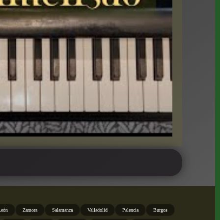
León
Zamora
Salamanca
Valladolid
Palencia
Burgos