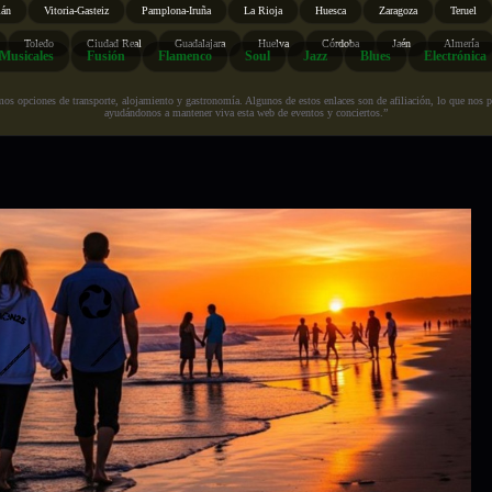
ián
Vitoria-Gasteiz
Pamplona-Iruña
La Rioja
Huesca
Zaragoza
Teruel
Toledo
Ciudad Real
Guadalajara
Huelva
Córdoba
Jaén
Almería
Musicales
Fusión
Flamenco
Soul
Jazz
Blues
Electrónica
s opciones de transporte, alojamiento y gastronomía. Algunos de estos enlaces son de afiliación, lo que nos perm
ayudándonos a mantener viva esta web de eventos y conciertos.”