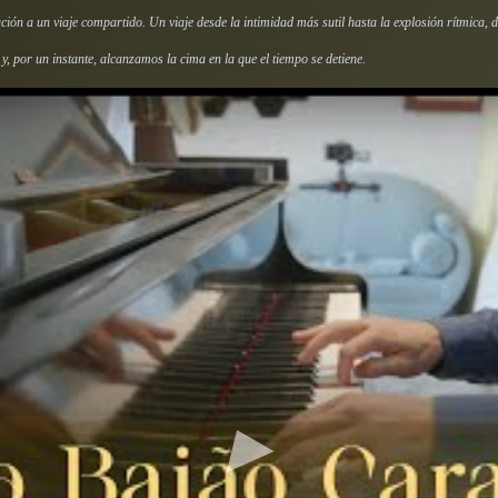
itación a un viaje compartido. Un viaje desde la intimidad más sutil hasta la explosión rítmica
y, por un instante, alcanzamos la cima en la que el tiempo se detiene.