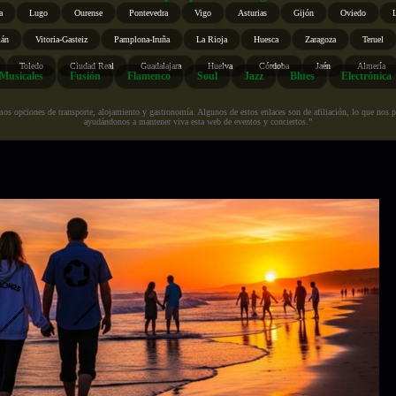
a
Lugo
Ourense
Pontevedra
Vigo
Asturias
Gijón
Oviedo
ián
Vitoria-Gasteiz
Pamplona-Iruña
La Rioja
Huesca
Zaragoza
Teruel
Toledo
Ciudad Real
Guadalajara
Huelva
Córdoba
Jaén
Almería
Musicales
Fusión
Flamenco
Soul
Jazz
Blues
Electrónica
s opciones de transporte, alojamiento y gastronomía. Algunos de estos enlaces son de afiliación, lo que nos perm
ayudándonos a mantener viva esta web de eventos y conciertos.”