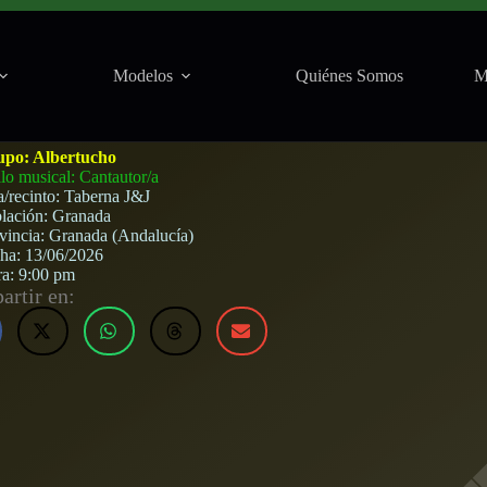
Modelos
Quiénes Somos
M
(Granada) · 13 de junio, 2026
upo:
Albertucho
ilo musical: Cantautor/a
a/recinto:
Taberna J&J
lación:
Granada
vincia:
Granada (Andalucía)
cha:
13/06/2026
ra:
9:00 pm
rtir en: