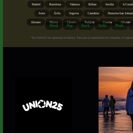
Madrid
Barcelona
Valencia
Bilbao
Sevilla
A Coruñ
Soria
Ávila
Segovia
Cantabria
Donostia-San Sebast
Alicante
Murcia
Cáceres
Badajoz
Cuenca
Albacete
Metal
Pop
Rock
Indie
Punk
“En Union25 nos apasiona la música. Para que tu experiencia sea completa, te sugerimo