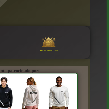
Visitar sala/recinto
nto patrocinado por: