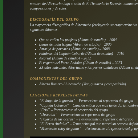
nombre de Albertucho bajo el sello de El Dromedario Records, manteniend
composiciones y directos.
DISCOGRAFÍA DEL GRUPO
La trayectoria discográfica de Albertucho (excluyendo su etapa exclusiv
siguientes álbumes:
Que se callen los profetas
(Álbum de estudio) – 2004
Lunas de mala lengua
(Álbum de estudio) – 2006
Amasijo de porrazos
(Álbum de estudio) – 2008
Palabras del Capitán Cobarde
(Álbum de estudio) – 2010
Alegría!
(Álbum de estudio) – 2012
El regreso del Perro Andaluz
(Álbum de estudio) – 2023
XX años ladrando: Albertucho y los perros andaluces
(Álbum en di
COMPONENTES DEL GRUPO
Alberto Romero / Albertucho (Voz, guitarra y composición)
CANCIONES REPRESENTATIVAS
“El ángel de la guarda” – Perteneciente al repertorio del grupo
“Capitán Cobarde” – Canción mítica que más tarde daría nombre 
“Frío” – Perteneciente al repertorio del grupo
“Descuida” – Perteneciente al repertorio del grupo
“Pájaros de las aceras” – Perteneciente al repertorio del grupo
“El Perro Andaluz” – Tema principal que marcó su regreso definit
“Muertecito estoy de ganas” – Perteneciente al repertorio del gru