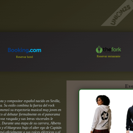
Reservar restaurante
Reservar hotel
Eve
sta y compositor español nacido en Sevilla,
. Su estilo combina la fuerza del rock
omenzó su trayectoria musical muy joven en
blico al debutar formalmente en el panorama
voz rasgada y sus letras viscerales le
. Durante una etapa de su carrera, Alberto
 y el bluegrass bajo el alter ego de Capitán
ó oficialmente a sus raíces eléctricas y al