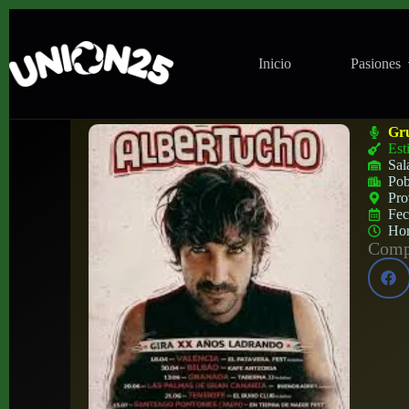
Inicio
Pasiones
Concierto de Albertucho en Taberna J&J 
Gr
Est
Sal
Pob
Pro
Fe
Ho
Compa