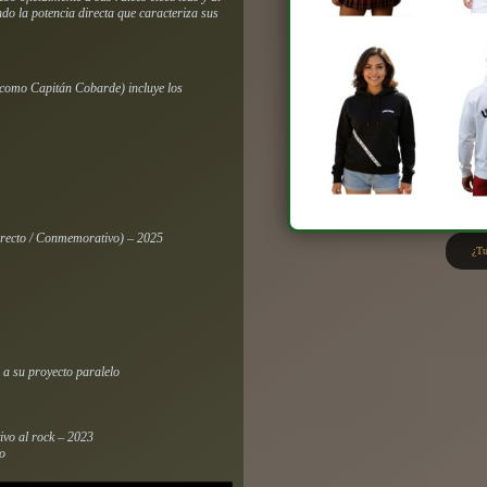
o la potencia directa que caracteriza sus
a como Capitán Cobarde) incluye los
recto / Conmemorativo) – 2025
¿Tu
a su proyecto paralelo
ivo al rock – 2023
po