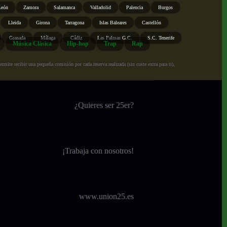
León
Zamora
Salamanca
Valladolid
Palencia
Burgos
Lleida
Girona
Tarragona
Islas Baleares
Castellón
Granada
Málaga
Cádiz
Las Palmas G.C.
S.C. Tenerife
Música Clásica
Hip-hop
Trap
Rap
ite recibir una pequeña comisión por cada reserva realizada (sin coste extra para ti),
¿Quieres ser 25er?
¡
Trabaja con nosotros!
www.union25.es