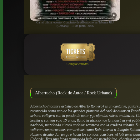
Cartel oficial evento: Concierto de Albertucho en Taberna J&J
(Granada) · 13 de junio, 2026
Comprar entradas
Albertucho (Rock de Autor / Rock Urbano)
Albertucho (nombre artístico de Alberto Romero) es un cantante, guitarri
reconocido como uno de los grandes pioneros del rock de autor en España
urbano callejero con la poesía de autor y profundas raíces andaluzas. C
Sevilla y, con tan solo 19 años, llamó la atención de la industria y el pú
nacional, mezclando el rock andaluz setentero con la crudeza urbana. Su 
valieron comparaciones con artistas como Robe Iniesta o Joaquín Sabina
Romero decidió dar un giro hacia los sonidos acústicos, el folk americano
Cobarde. Tras una larga temporada bajo ese pseudónimo, el artista regres