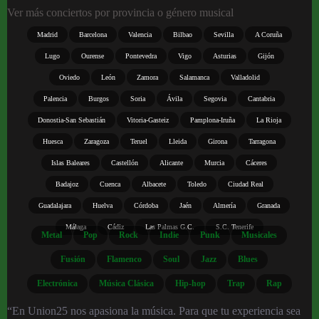
Ver más conciertos por provincia o género musical
Madrid
Barcelona
Valencia
Bilbao
Sevilla
A Coruña
Lugo
Ourense
Pontevedra
Vigo
Asturias
Gijón
Oviedo
León
Zamora
Salamanca
Valladolid
Palencia
Burgos
Soria
Ávila
Segovia
Cantabria
Donostia-San Sebastián
Vitoria-Gasteiz
Pamplona-Iruña
La Rioja
Huesca
Zaragoza
Teruel
Lleida
Girona
Tarragona
Islas Baleares
Castellón
Alicante
Murcia
Cáceres
Badajoz
Cuenca
Albacete
Toledo
Ciudad Real
Guadalajara
Huelva
Córdoba
Jaén
Almería
Granada
Málaga
Cádiz
Las Palmas G.C.
S.C. Tenerife
Metal
Pop
Rock
Indie
Punk
Musicales
Fusión
Flamenco
Soul
Jazz
Blues
Electrónica
Música Clásica
Hip-hop
Trap
Rap
“En Union25 nos apasiona la música. Para que tu experiencia sea