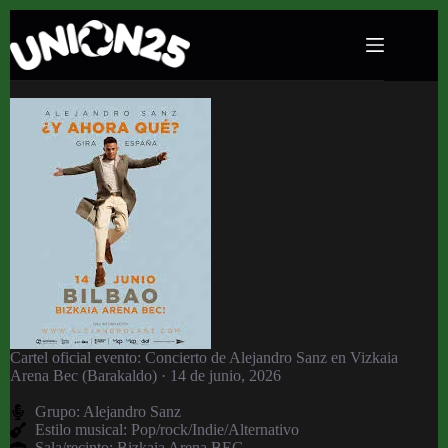
Concierto de Alejandro Sanz en Vizkaia Arena
Bec (Barakaldo) · 14 de junio, 2026
Cartel oficial evento: Concierto de Alejandro Sanz en Vizkaia
Arena Bec (Barakaldo) · 14 de junio, 2026
Grupo:
Alejandro Sanz
Estilo musical: Pop/rock/Indie/Alternativo
Sala/recinto:
Bizkaia Arena BEC