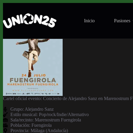
Concierto de Alejandro Sanz en Marenostrum Fue
Inicio
Pasiones
Cartel oficial evento: Concierto de Alejandro Sanz en Marenostrum F
Grupo:
Alejandro Sanz
Estilo musical: Pop/rock/Indie/Alternativo
Sala/recinto:
Marenostrum Fuengirola
Población:
Fuengirola
Provincia:
Málaga (Andalucía)