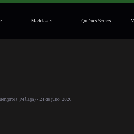
ngirola (Málaga) · 24 de julio, 2026
Modelos
Quiénes Somos
M
uengirola (Málaga) · 24 de julio, 2026