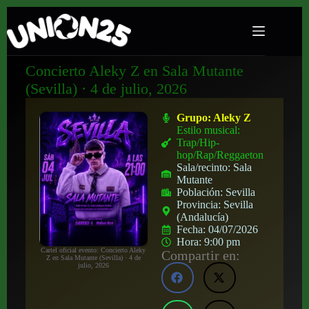
Concierto Aleky Z en Sala Mutante
(Sevilla) · 4 de julio, 2026
Grupo:
Aleky Z
Estilo musical:
Trap/Hip-
hop/Rap/Reggaeton
Sala/recinto:
Sala
Mutante
Población:
Sevilla
Provincia:
Sevilla
(Andalucía)
Fecha:
04/07/2026
Hora:
9:00 pm
Cartel oficial evento: Concierto Aleky
Compartir en:
Z en Sala Mutante (Sevilla) · 4 de
julio, 2026