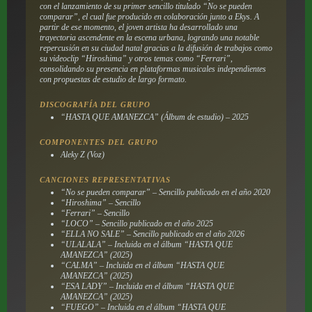
con el lanzamiento de su primer sencillo titulado “No se pueden
comparar”, el cual fue producido en colaboración junto a Ekys. A
partir de ese momento, el joven artista ha desarrollado una
trayectoria ascendente en la escena urbana, logrando una notable
repercusión en su ciudad natal gracias a la difusión de trabajos como
su videoclip “Hiroshima” y otros temas como “Ferrari”,
consolidando su presencia en plataformas musicales independientes
con propuestas de estudio de largo formato.
DISCOGRAFÍA DEL GRUPO
“HASTA QUE AMANEZCA” (Álbum de estudio) – 2025
COMPONENTES DEL GRUPO
Aleky Z (Voz)
CANCIONES REPRESENTATIVAS
“No se pueden comparar” – Sencillo publicado en el año 2020
“Hiroshima” – Sencillo
“Ferrari” – Sencillo
“LOCO” – Sencillo publicado en el año 2025
“ELLA NO SALE” – Sencillo publicado en el año 2026
“ULALALA” – Incluida en el álbum “HASTA QUE
AMANEZCA” (2025)
“CALMA” – Incluida en el álbum “HASTA QUE
AMANEZCA” (2025)
“ESA LADY” – Incluida en el álbum “HASTA QUE
AMANEZCA” (2025)
“FUEGO” – Incluida en el álbum “HASTA QUE