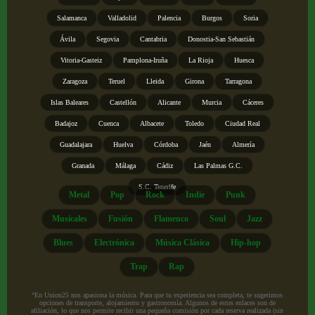
Salamanca
Valladolid
Palencia
Burgos
Soria
Ávila
Segovia
Cantabria
Donostia-San Sebastián
Vitoria-Gasteiz
Pamplona-Iruña
La Rioja
Huesca
Zaragoza
Teruel
Lleida
Girona
Tarragona
Islas Baleares
Castellón
Alicante
Murcia
Cáceres
Badajoz
Cuenca
Albacete
Toledo
Ciudad Real
Guadalajara
Huelva
Córdoba
Jaén
Almería
Granada
Málaga
Cádiz
Las Palmas G.C.
S.C. Tenerife
Metal
Pop
Rock
Indie
Punk
Musicales
Fusión
Flamenco
Soul
Jazz
Blues
Electrónica
Música Clásica
Hip-hop
Trap
Rap
“En Union25 nos apasiona la música. Para que tu experiencia sea completa, te sugerimos
opciones de transporte, alojamiento y gastronomía. Algunos de estos enlaces son de
afiliación, lo que nos permite recibir una pequeña comisión por cada reserva realizada (sin