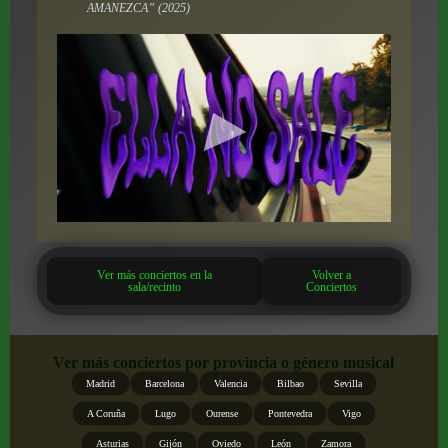
AMANEZCA” (2025)
Ver más conciertos en la
Volver a
sala/recinto
Conciertos
Ver más conciertos por provincia o género musical
Madrid
Barcelona
Valencia
Bilbao
Sevilla
A Coruña
Lugo
Ourense
Pontevedra
Vigo
Asturias
Gijón
Oviedo
León
Zamora