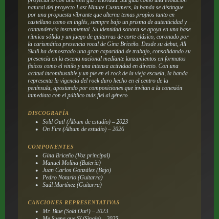
natural del proyecto Last Minute Customers, la banda se distingue
por una propuesta vibrante que alterna temas propios tanto en
castellano como en inglés, siempre bajo un prisma de autenticidad y
contundencia instrumental. Su identidad sonora se apoya en una base
rítmica sólida y un juego de guitarras de corte clásico, coronado por
la carismática presencia vocal de Gina Briceño. Desde su debut, All
Skull ha demostrado una gran capacidad de trabajo, consolidando su
presencia en la escena nacional mediante lanzamientos en formatos
físicos como el vinilo y una intensa actividad en directo. Con una
actitud incombustible y un pie en el rock de la vieja escuela, la banda
representa la vigencia del rock duro hecho en el centro de la
península, apostando por composiciones que invitan a la conexión
inmediata con el público más fiel al género.
DISCOGRAFÍA
Sold Out! (Álbum de estudio) – 2023
On Fire (Álbum de estudio) – 2026
COMPONENTES
Gina Briceño (Voz principal)
Manuel Molina (Batería)
Juan Carlos González (Bajo)
Pedro Notario (Guitarra)
Saúl Martínez (Guitarra)
CANCIONES REPRESENTATIVAS
Mr. Blue (Sold Out!) – 2023
Me Suena que Sí (Single) – 2025