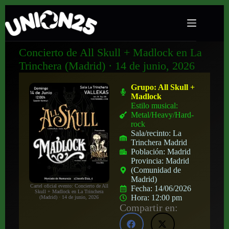
Concierto de All Skull + Madlock en La
Trinchera (Madrid) · 14 de junio, 2026
Grupo:
All Skull +
Madlock
Estilo musical:
Metal/Heavy/Hard-
rock
Sala/recinto:
La
Trinchera Madrid
Población:
Madrid
Provincia:
Madrid
(Comunidad de
Madrid)
Cartel oficial evento: Concierto de All
Fecha:
14/06/2026
Skull + Madlock en La Trinchera
Hora:
12:00 pm
(Madrid) · 14 de junio, 2026
Compartir en: