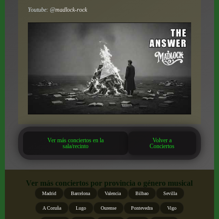
Youtube: @
madlock-rock
Ver más conciertos en la
Volver a
sala/recinto
Conciertos
Ver más conciertos por provincia o género musical
Madrid
Barcelona
Valencia
Bilbao
Sevilla
A Coruña
Lugo
Ourense
Pontevedra
Vigo