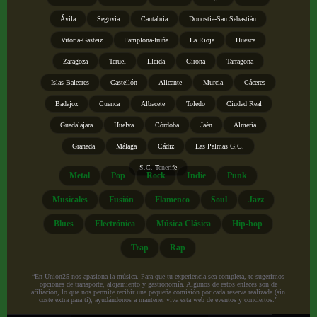
Ávila
Segovia
Cantabria
Donostia-San Sebastián
Vitoria-Gasteiz
Pamplona-Iruña
La Rioja
Huesca
Zaragoza
Teruel
Lleida
Girona
Tarragona
Islas Baleares
Castellón
Alicante
Murcia
Cáceres
Badajoz
Cuenca
Albacete
Toledo
Ciudad Real
Guadalajara
Huelva
Córdoba
Jaén
Almería
Granada
Málaga
Cádiz
Las Palmas G.C.
S.C. Tenerife
Metal
Pop
Rock
Indie
Punk
Musicales
Fusión
Flamenco
Soul
Jazz
Blues
Electrónica
Música Clásica
Hip-hop
Trap
Rap
“En Union25 nos apasiona la música. Para que tu experiencia sea completa, te sugerimos
opciones de transporte, alojamiento y gastronomía. Algunos de estos enlaces son de
afiliación, lo que nos permite recibir una pequeña comisión por cada reserva realizada (sin
coste extra para ti), ayudándonos a mantener viva esta web de eventos y conciertos.”