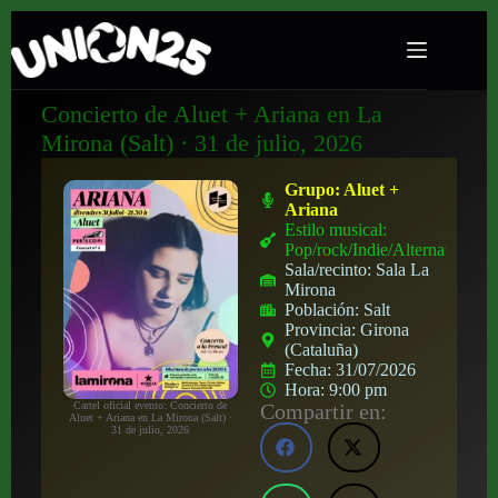
Concierto de Aluet + Ariana en La
Mirona (Salt) · 31 de julio, 2026
Grupo:
Aluet +
Ariana
Estilo musical:
Pop/rock/Indie/Alternativo
Sala/recinto:
Sala La
Mirona
Población:
Salt
Provincia:
Girona
(Cataluña)
Fecha:
31/07/2026
Hora:
9:00 pm
Compartir en:
Cartel oficial evento: Concierto de
Aluet + Ariana en La Mirona (Salt) ·
31 de julio, 2026