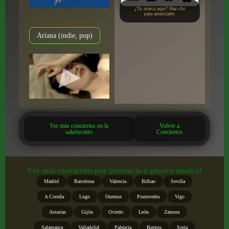
¿Tu marca aquí? Haz clic
para anunciarte.
Ariana (indie, pop)
Ver más conciertos en la
Volver a
sala/recinto
Conciertos
Ver más conciertos por provincia o género musical
Madrid
Barcelona
Valencia
Bilbao
Sevilla
A Coruña
Lugo
Ourense
Pontevedra
Vigo
Asturias
Gijón
Oviedo
León
Zamora
Salamanca
Valladolid
Palencia
Burgos
Soria