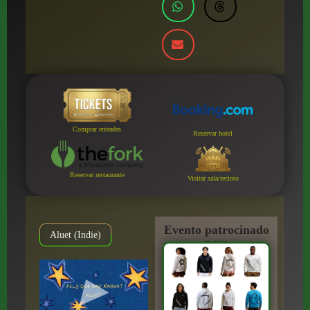
Comprar entradas
Reservar hotel
Reservar restaurante
Visitar sala/recinto
Evento patrocinado
Aluet (Indie)
por: