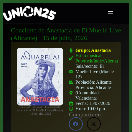
Concierto de Anastacia en El Muelle Live
(Alicante) · 15 de julio, 2026
Grupo:
Anastacia
Estilo musical:
Pop/rock/Indie/Alternativo
Sala/recinto:
El
Muelle Live (Muelle
12)
Población:
Alicante
Provincia:
Alicante
(Comunidad
Valenciana)
Fecha:
15/07/2026
Cartel oficial evento: Concierto de
Hora:
10:00 pm
Anastacia en El Muelle Live (Alicante)
Compartir en:
· 15 de julio, 2026