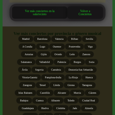
Ver más conciertos en la
Volver a
sala/recinto
Conciertos
Ver más conciertos por provincia o género musical
Madrid
Barcelona
Valencia
Bilbao
Sevilla
A Coruña
Lugo
Ourense
Pontevedra
Vigo
Asturias
Gijón
Oviedo
León
Zamora
Salamanca
Valladolid
Palencia
Burgos
Soria
Ávila
Segovia
Cantabria
Donostia-San Sebastián
Vitoria-Gasteiz
Pamplona-Iruña
La Rioja
Huesca
Zaragoza
Teruel
Lleida
Girona
Tarragona
Islas Baleares
Castellón
Alicante
Murcia
Cáceres
Badajoz
Cuenca
Albacete
Toledo
Ciudad Real
Guadalajara
Huelva
Córdoba
Jaén
Almería