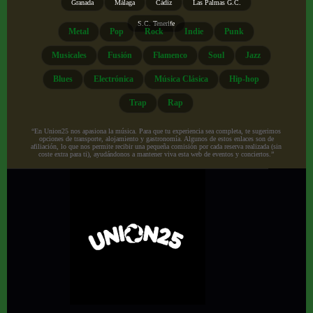
Granada
Málaga
Cádiz
Las Palmas G.C.
S.C. Tenerife
Metal
Pop
Rock
Indie
Punk
Musicales
Fusión
Flamenco
Soul
Jazz
Blues
Electrónica
Música Clásica
Hip-hop
Trap
Rap
“En Union25 nos apasiona la música. Para que tu experiencia sea completa, te sugerimos
opciones de transporte, alojamiento y gastronomía. Algunos de estos enlaces son de
afiliación, lo que nos permite recibir una pequeña comisión por cada reserva realizada (sin
coste extra para ti), ayudándonos a mantener viva esta web de eventos y conciertos.”