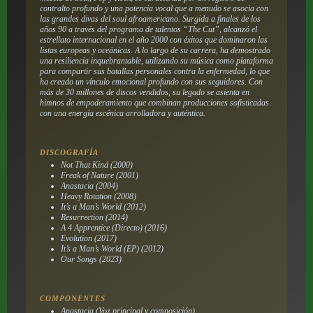
contralto profundo y una potencia vocal que a menudo se asocia con
las grandes divas del soul afroamericano. Surgida a finales de los
años 90 a través del programa de talentos “The Cut”, alcanzó el
estrellato internacional en el año 2000 con éxitos que dominaron las
listas europeas y oceánicas. A lo largo de su carrera, ha demostrado
una resiliencia inquebrantable, utilizando su música como plataforma
para compartir sus batallas personales contra la enfermedad, lo que
ha creado un vínculo emocional profundo con sus seguidores. Con
más de 30 millones de discos vendidos, su legado se asienta en
himnos de empoderamiento que combinan producciones sofisticadas
con una energía escénica arrolladora y auténtica.
DISCOGRAFÍA
Not That Kind (2000)
Freak of Nature (2001)
Anastacia (2004)
Heavy Rotation (2008)
It’s a Man’s World (2012)
Resurrection (2014)
A 4 Apprentice (Directo) (2016)
Evolution (2017)
It’s a Man’s World (EP) (2012)
Our Songs (2023)
COMPONENTES
Anastacia (Voz principal y composición)