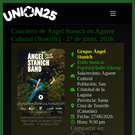
Concierto de Ángel Stanich en Aguere
Cultural (Tenerife) · 27 de junio, 2026
Grupo:
Ángel
Stanich
Estilo musical:
Pop/rock/Indie/Alternativo
Sala/recinto:
Aguere
Cultural
Población:
San
Cristobal de la
Laguna
Provincia:
Santa
Cruz de Tenerife
(Canarias)
Fecha:
27/06/2026
Cartel oficial evento: Concierto de
Ángel Stanich en Aguere Cultural
Hora:
9:30 pm
(Tenerife) · 27 de junio, 2026
Compartir en: