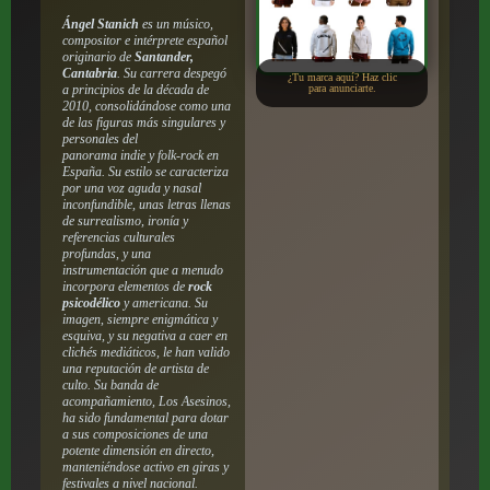
Ángel Stanich
es un músico,
compositor e intérprete español
originario de
Santander,
Cantabria
. Su carrera despegó
¿Tu marca aquí? Haz clic
a principios de la década de
para anunciarte.
2010, consolidándose como una
de las figuras más singulares y
personales del
panorama
indie
y
folk-rock
en
España. Su estilo se caracteriza
por una voz aguda y nasal
inconfundible, unas letras llenas
de surrealismo, ironía y
referencias culturales
profundas, y una
instrumentación que a menudo
incorpora elementos de
rock
psicodélico
y
americana
. Su
imagen, siempre enigmática y
esquiva, y su negativa a caer en
clichés mediáticos, le han valido
una reputación de artista de
culto. Su banda de
acompañamiento, Los Asesinos,
ha sido fundamental para dotar
a sus composiciones de una
potente dimensión en directo,
manteniéndose activo en giras y
festivales a nivel nacional.