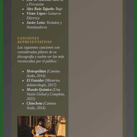
y Percusión
Alex Ruiz-Tajuelo:
Bajo
Víctor López:
Guitarra
Eléctrica
Javier León:
Teclados y
Sintetizadores
CANCIONES
REPRESENTATIVAS
Las siguientes canciones son
consideradas pilares de su
discografía y suelen ser las más
reconocidas por el público:
Metropólitan
(
Camino
Ácido
, 2014)
El Outsider
(
Misterios
delastrología
, 2017)
Mundo Químico
(
Una
Visión Global y Completa
,
2021)
Chincheta
(
Camino
Ácido
, 2014)