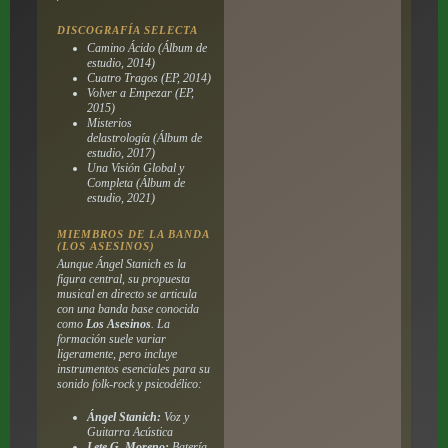
DISCOGRAFÍA SELECTA
Camino Ácido
(Álbum de
estudio, 2014)
Cuatro Tragos
(EP, 2014)
Volver a Empezar
(EP,
2015)
Misterios
delastrología
(Álbum de
estudio, 2017)
Una Visión Global y
Completa
(Álbum de
estudio, 2021)
MIEMBROS DE LA BANDA
(LOS ASESINOS)
Aunque Ángel Stanich es la
figura central, su propuesta
musical en directo se articula
con una banda base conocida
como
Los Asesinos
. La
formación suele variar
ligeramente, pero incluye
instrumentos esenciales para su
sonido
folk-rock
y psicodélico:
Ángel Stanich:
Voz y
Guitarra Acústica
Lete G. Moreno:
Batería