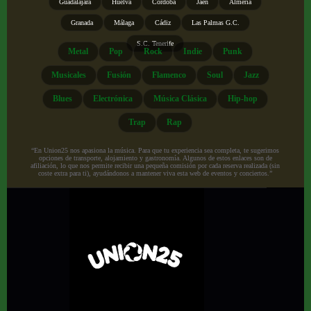
Guadalajara
Huelva
Córdoba
Jaén
Almería
Granada
Málaga
Cádiz
Las Palmas G.C.
S.C. Tenerife
Metal
Pop
Rock
Indie
Punk
Musicales
Fusión
Flamenco
Soul
Jazz
Blues
Electrónica
Música Clásica
Hip-hop
Trap
Rap
“En Union25 nos apasiona la música. Para que tu experiencia sea completa, te sugerimos
opciones de transporte, alojamiento y gastronomía. Algunos de estos enlaces son de
afiliación, lo que nos permite recibir una pequeña comisión por cada reserva realizada (sin
coste extra para ti), ayudándonos a mantener viva esta web de eventos y conciertos.”