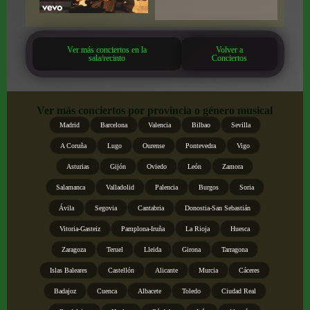
Ver más conciertos en la
Volver a
sala/recinto
Conciertos
Ver más conciertos por provincia o género musical
Madrid
Barcelona
Valencia
Bilbao
Sevilla
A Coruña
Lugo
Ourense
Pontevedra
Vigo
Asturias
Gijón
Oviedo
León
Zamora
Salamanca
Valladolid
Palencia
Burgos
Soria
Ávila
Segovia
Cantabria
Donostia-San Sebastián
Vitoria-Gasteiz
Pamplona-Iruña
La Rioja
Huesca
Zaragoza
Teruel
Lleida
Girona
Tarragona
Islas Baleares
Castellón
Alicante
Murcia
Cáceres
Badajoz
Cuenca
Albacete
Toledo
Ciudad Real