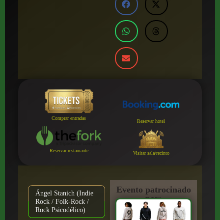
Comprar entradas
Reservar hotel
Reservar restaurante
Visitar sala/recinto
Evento patrocinado
Ángel Stanich (Indie
por:
Rock / Folk-Rock /
Rock Psicodélico)