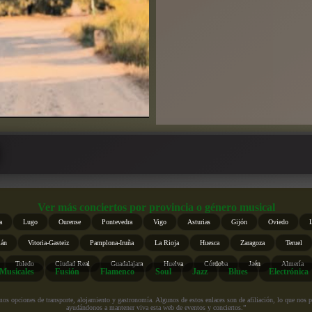
Ver más conciertos por provincia o género musical
a
Lugo
Ourense
Pontevedra
Vigo
Asturias
Gijón
Oviedo
ián
Vitoria-Gasteiz
Pamplona-Iruña
La Rioja
Huesca
Zaragoza
Teruel
Toledo
Ciudad Real
Guadalajara
Huelva
Córdoba
Jaén
Almería
Musicales
Fusión
Flamenco
Soul
Jazz
Blues
Electrónica
s opciones de transporte, alojamiento y gastronomía. Algunos de estos enlaces son de afiliación, lo que nos perm
ayudándonos a mantener viva esta web de eventos y conciertos.”