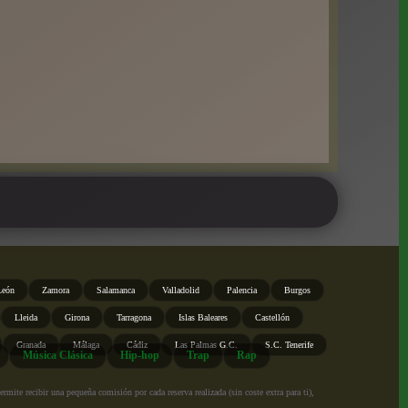
León
Zamora
Salamanca
Valladolid
Palencia
Burgos
Lleida
Girona
Tarragona
Islas Baleares
Castellón
Granada
Málaga
Cádiz
Las Palmas G.C.
S.C. Tenerife
Música Clásica
Hip-hop
Trap
Rap
ite recibir una pequeña comisión por cada reserva realizada (sin coste extra para ti),