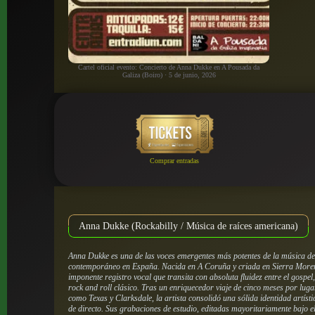
Cartel oficial evento: Concierto de Anna Dukke en A Pousada da
Galiza (Boiro) · 5 de junio, 2026
Comprar entradas
Anna Dukke (Rockabilly / Música de raíces americana)
Anna Dukke es una de las voces emergentes más potentes de la música de 
contemporáneo en España. Nacida en A Coruña y criada en Sierra Moren
imponente registro vocal que transita con absoluta fluidez entre el gospel,
rock and roll clásico. Tras un enriquecedor viaje de cinco meses por lug
como Texas y Clarksdale, la artista consolidó una sólida identidad artíst
de directo. Sus grabaciones de estudio, editadas mayoritariamente bajo e