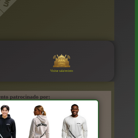
Visitar sala/recinto
nto patrocinado por: