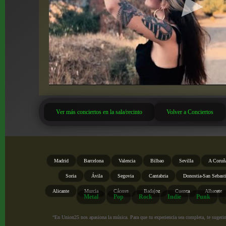
Ver más conciertos en la sala/recinto
Volver a Conciertos
Madrid
Barcelona
Valencia
Bilbao
Sevilla
A Coruñ
Soria
Ávila
Segovia
Cantabria
Donostia-San Sebast
Alicante
Murcia
Cáceres
Badajoz
Cuenca
Albacete
Metal
Pop
Rock
Indie
Punk
“En Union25 nos apasiona la música. Para que tu experiencia sea completa, te sugerimo