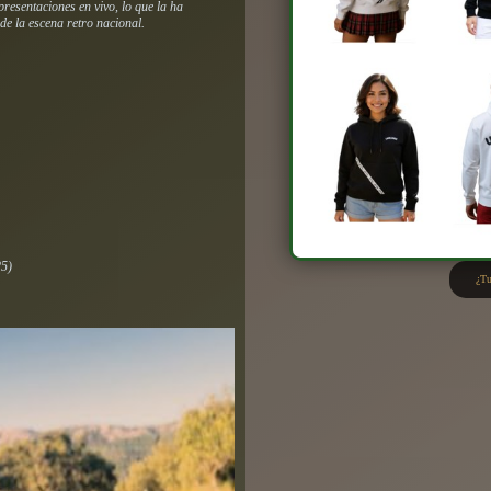
presentaciones en vivo, lo que la ha
de la escena retro nacional.
)
5)
¿Tu