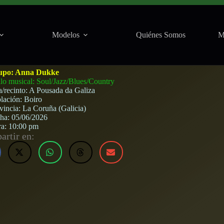
Modelos
Quiénes Somos
M
 Galiza (Boiro) · 5 de junio, 2026
upo:
Anna Dukke
ilo musical: Soul/Jazz/Blues/Country
a/recinto:
A Pousada da Galiza
lación:
Boiro
vincia:
La Coruña (Galicia)
cha:
05/06/2026
ra:
10:00 pm
rtir en: