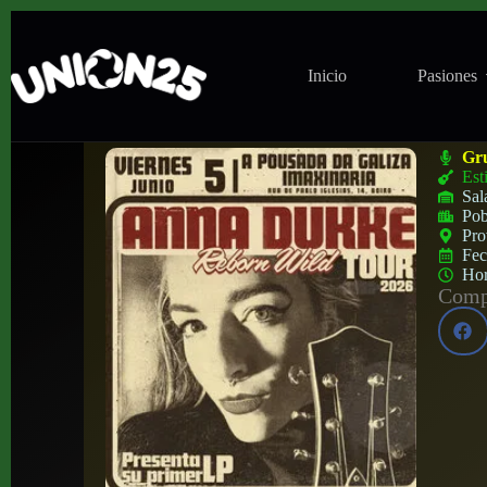
Inicio
Pasiones
Concierto de Anna Dukke en A Pousada da
Gr
Est
Sal
Pob
Pro
Fe
Ho
Compa