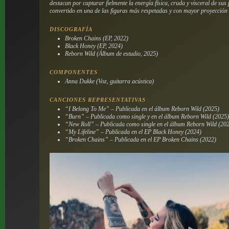
destacan por capturar fielmente la energía física, cruda y visceral de sus 
convertido en una de las figuras más respetadas y con mayor proyección 
DISCOGRAFÍA
Broken Chains
(EP, 2022)
Black Honey
(EP, 2024)
Reborn Wild
(Álbum de estudio, 2025)
COMPONENTES
Anna Dukke (Voz, guitarra acústica)
CANCIONES REPRESENTATIVAS
“I Belong To Me” – Publicada en el álbum
Reborn Wild
(2025)
“Burn” – Publicada como single y en el álbum
Reborn Wild
(2025
“New Roll” – Publicada como single en el álbum
Reborn Wild
(202
“My Lifeline” – Publicada en el EP
Black Honey
(2024)
“Broken Chains” – Publicada en el EP
Broken Chains
(2022)