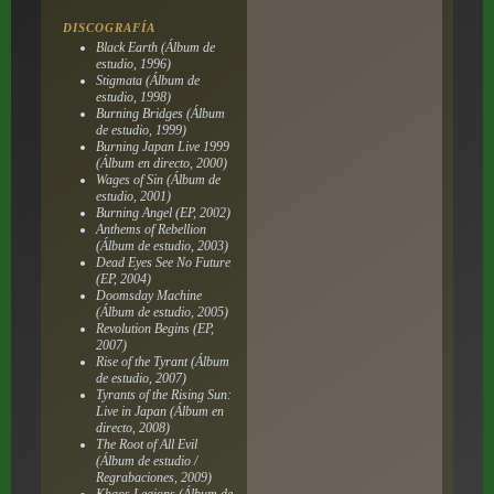
DISCOGRAFÍA
Black Earth
(Álbum de
estudio, 1996)
Stigmata
(Álbum de
estudio, 1998)
Burning Bridges
(Álbum
de estudio, 1999)
Burning Japan Live 1999
(Álbum en directo, 2000)
Wages of Sin
(Álbum de
estudio, 2001)
Burning Angel
(EP, 2002)
Anthems of Rebellion
(Álbum de estudio, 2003)
Dead Eyes See No Future
(EP, 2004)
Doomsday Machine
(Álbum de estudio, 2005)
Revolution Begins
(EP,
2007)
Rise of the Tyrant
(Álbum
de estudio, 2007)
Tyrants of the Rising Sun:
Live in Japan
(Álbum en
directo, 2008)
The Root of All Evil
(Álbum de estudio /
Regrabaciones, 2009)
Khaos Legions
(Álbum de