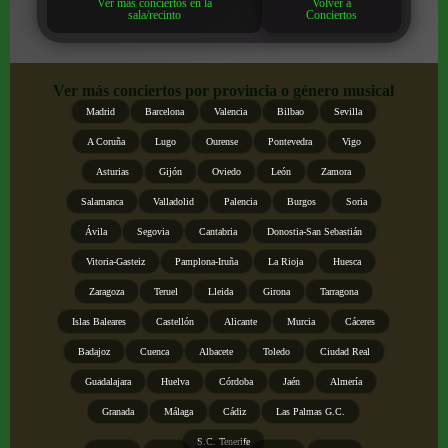
Ver más conciertos en la
Volver a
sala/recinto
Conciertos
Ver más conciertos por provincia o género musical
Madrid
Barcelona
Valencia
Bilbao
Sevilla
A Coruña
Lugo
Ourense
Pontevedra
Vigo
Asturias
Gijón
Oviedo
León
Zamora
Salamanca
Valladolid
Palencia
Burgos
Soria
Ávila
Segovia
Cantabria
Donostia-San Sebastián
Vitoria-Gasteiz
Pamplona-Iruña
La Rioja
Huesca
Zaragoza
Teruel
Lleida
Girona
Tarragona
Islas Baleares
Castellón
Alicante
Murcia
Cáceres
Badajoz
Cuenca
Albacete
Toledo
Ciudad Real
Guadalajara
Huelva
Córdoba
Jaén
Almería
Granada
Málaga
Cádiz
Las Palmas G.C.
S.C. Tenerife