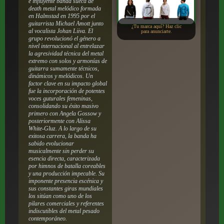
e influyente banda sueca de
death metal melódico formada
en Halmstad en 1995 por el
guitarrista Michael Amott junto
¿Tu marca aquí? Haz clic
al vocalista Johan Liiva. El
para anunciarte.
grupo revolucionó el género a
nivel internacional al entrelazar
la agresividad técnica del metal
extremo con solos y armonías de
guitarra sumamente técnicos,
dinámicos y melódicos. Un
factor clave en su impacto global
fue la incorporación de potentes
voces guturales femeninas,
consolidando su éxito masivo
primero con Angela Gossow y
posteriormente con Alissa
White-Gluz. A lo largo de su
exitosa carrera, la banda ha
sabido evolucionar
musicalmente sin perder su
esencia directa, caracterizada
por himnos de batalla coreables
y una producción impecable. Su
imponente presencia escénica y
sus constantes giras mundiales
los sitúan como uno de los
pilares comerciales y referentes
indiscutibles del metal pesado
contemporáneo.