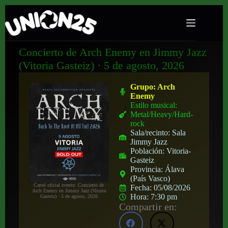
Concierto de Arch Enemy en Jimmy Jazz
(Vitoria Gasteiz) · 5 de agosto, 2026
Grupo:
Arch
Enemy
Estilo musical:
Metal/Heavy/Hard-
rock
Sala/recinto:
Sala
Jimmy Jazz
Población:
Vitoria-
Gasteiz
Provincia:
Álava
(País Vasco)
Cartel oficial evento: Concierto de
Fecha:
05/08/2026
Arch Enemy en Jimmy Jazz (Vitoria
Hora:
7:30 pm
Gasteiz) · 5 de agosto, 2026
Compartir en: