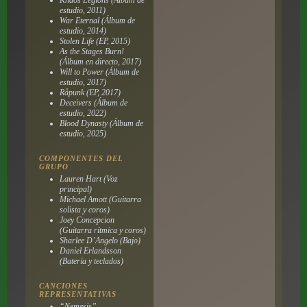
estudio, 2011)
War Eternal
(Álbum de
estudio, 2014)
Stolen Life
(EP, 2015)
As the Stages Burn!
(Álbum en directo, 2017)
Will to Power
(Álbum de
estudio, 2017)
Råpunk
(EP, 2017)
Deceivers
(Álbum de
estudio, 2022)
Blood Dynasty
(Álbum de
estudio, 2025)
COMPONENTES DEL
GRUPO
Lauren Hart (Voz
principal)
Michael Amott (Guitarra
solista y coros)
Joey Concepcion
(Guitarra rítmica y coros)
Sharlee D’Angelo (Bajo)
Daniel Erlandsson
(Batería y teclados)
CANCIONES
REPRESENTATIVAS
“Nemesis” —