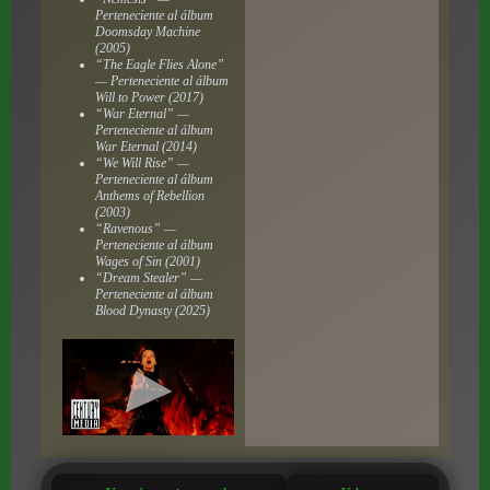
Perteneciente al álbum
Doomsday Machine
(2005)
“The Eagle Flies Alone”
— Perteneciente al álbum
Will to Power
(2017)
“War Eternal” —
Perteneciente al álbum
War Eternal
(2014)
“We Will Rise” —
Perteneciente al álbum
Anthems of Rebellion
(2003)
“Ravenous” —
Perteneciente al álbum
Wages of Sin
(2001)
“Dream Stealer” —
Perteneciente al álbum
Blood Dynasty
(2025)