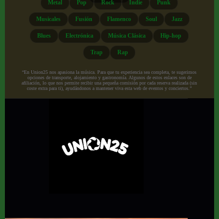
Metal
Pop
Rock
Indie
Punk
Musicales
Fusión
Flamenco
Soul
Jazz
Blues
Electrónica
Música Clásica
Hip-hop
Trap
Rap
“En Union25 nos apasiona la música. Para que tu experiencia sea completa, te sugerimos
opciones de transporte, alojamiento y gastronomía. Algunos de estos enlaces son de
afiliación, lo que nos permite recibir una pequeña comisión por cada reserva realizada (sin
coste extra para ti), ayudándonos a mantener viva esta web de eventos y conciertos.”