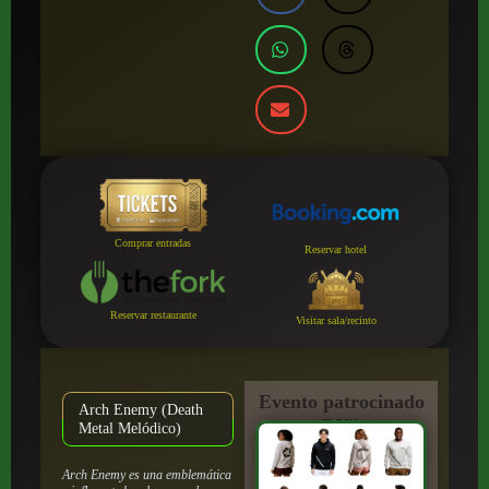
Comprar entradas
Reservar hotel
Reservar restaurante
Visitar sala/recinto
Evento patrocinado
Arch Enemy (Death
por:
Metal Melódico)
Arch Enemy es una emblemática