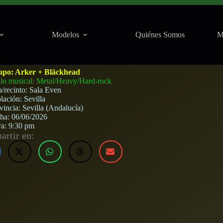
Modelos
Quiénes Somos
M
ven (Sevilla) · 6 de junio, 2026
upo:
Arker + Bläckhead
ilo musical: Metal/Heavy/Hard-rock
a/recinto:
Sala Even
lación:
Sevilla
vincia:
Sevilla (Andalucía)
cha:
06/06/2026
ra:
9:30 pm
rtir en: