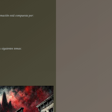
ormación está compuesta por:
s siguientes temas: