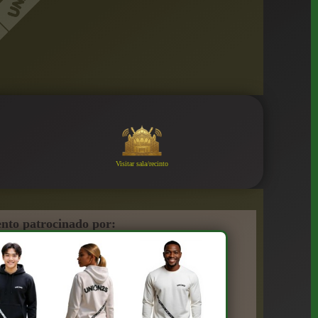
Visitar sala/recinto
nto patrocinado por: