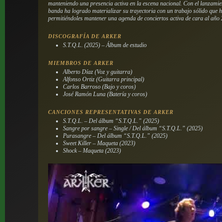
manteniendo una presencia activa en la escena nacional. Con el lanzami
banda ha logrado materializar su trayectoria con un trabajo sólido que h
permitiéndoles mantener una agenda de conciertos activa de cara al año
DISCOGRAFÍA DE ARKER
S.T.Q.L. (2025) – Álbum de estudio
MIEMBROS DE ARKER
Alberto Díaz (Voz y guitarra)
Alfonso Ortiz (Guitarra principal)
Carlos Barroso (Bajo y coros)
José Ramón Luna (Batería y coros)
CANCIONES REPRESENTATIVAS DE ARKER
S.T.Q.L. – Del álbum “S.T.Q.L.” (2025)
Sangre por sangre – Single / Del álbum “S.T.Q.L.” (2025)
Purasangre – Del álbum “S.T.Q.L.” (2025)
Sweet Killer – Maqueta (2023)
Shock – Maqueta (2023)