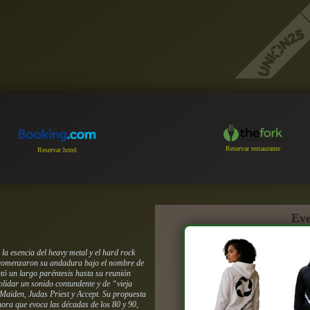
Reservar restaurante
Reservar hotel
Eve
la esencia del heavy metal y el hard rock
 comenzaron su andadura bajo el nombre de
tó un largo paréntesis hasta su reunión
olidar un sonido contundente y de “vieja
 Maiden, Judas Priest y Accept. Su propuesta
onora que evoca las décadas de los 80 y 90,