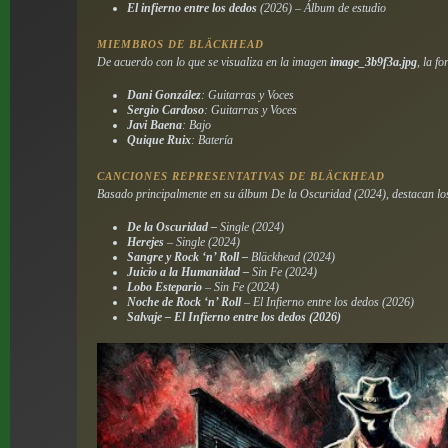
El infierno entre los dedos
(2026) – Álbum de estudio
MIEMBROS DE BLÄCKHEAD
De acuerdo con lo que se visualiza en la imagen
image_3b9f3a.jpg
, la f
Dani González
: Guitarras y Voces
Sergio Cardoso
: Guitarras y Voces
Javi Baena
: Bajo
Quique Ruix
: Batería
CANCIONES REPRESENTATIVAS DE BLÄCKHEAD
Basado principalmente en su álbum
De la Oscuridad
(2024), destacan lo
De la Oscuridad –
Single (2024)
Herejes
– Single (2024)
Sangre y Rock ‘n’ Roll –
Bläckhead (2024)
Juicio a la Humanidad –
Sin Fe (2024)
Lobo Estepario
– Sin Fe (2024)
Noche de Rock ‘n’ Roll
– El Infierno entre los dedos (2026)
Salvaje
– El Infierno entre los dedos (2026)