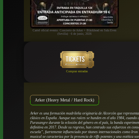
Cartel oficial evento: Concierto de Arker + Bläckhead en Sala Even
(Sevilla) · 6 de junio, 2026
Comprar entradas
Arker (Heavy Metal / Hard Rock)
Arker es una formación madrileña originaria de Alcorcón que representa 
clásico en España. Aunque sus raíces se hunden en el año 1984, cuando
Purasangre durante la eclosión del género en el país, la banda experimen
definitiva en 2017. Desde su regreso, han centrado sus esfuerzos en cons
escuela”, fuertemente influenciado por titanes internacionales como Iron
musical se caracteriza por la presencia de riffs potentes y una estética s