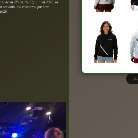
ento de su álbum “S.T.Q.L.” en 2025, la
a recibido una respuesta positiva,
 2026.
¿Tu