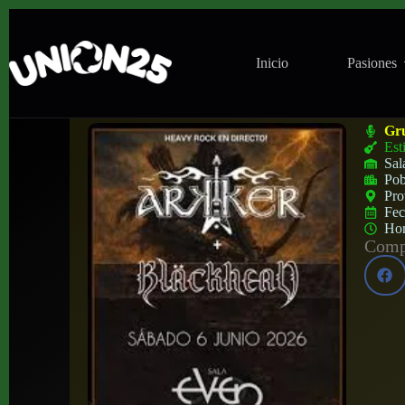
Inicio
Pasiones
Concierto de Arker + Bläckhead en Sala E
Gr
Est
Sal
Pob
Pro
Fe
Ho
Compa