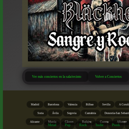
Ver más conciertos en la sala/recinto
Volver a Conciertos
Madrid
Barcelona
Valencia
Bilbao
Sevilla
A Coruñ
Soria
Ávila
Segovia
Cantabria
Donostia-San Sebast
Alicante
Murcia
Cáceres
Badajoz
Cuenca
Albacete
Metal
Pop
Rock
Indie
Punk