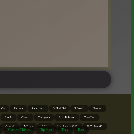
León
Zamora
Salamanca
Valladolid
Palencia
Burgos
Lleida
Girona
Tarragona
Islas Baleares
Castellón
Granada
Málaga
Cádiz
Las Palmas G.C.
S.C. Tenerife
Música Clásica
Hip-hop
Trap
Rap