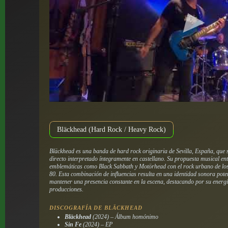
Bläckhead (Hard Rock / Heavy Rock)
Bläckhead es una banda de hard rock originaria de Sevilla, España, que s
directo interpretado íntegramente en castellano. Su propuesta musical en
emblemáticas como Black Sabbath y Motörhead con el rock urbano de los 
80. Esta combinación de influencias resulta en una identidad sonora pote
mantener una presencia constante en la escena, destacando por su energí
producciones.
DISCOGRAFÍA DE BLÄCKHEAD
Bläckhead
(2024) – Álbum homónimo
Sin Fe
(2024) – EP