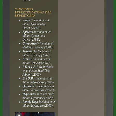
CANCIONES
REPRESENTATIVAS DEL
REPERTORIO
Sugar:
Incluida en el
álbum
System of a
Down
(1998).
Spiders:
Incluida en el
álbum
System of a
Down
(1998).
Chop Suey!:
Incluida en
el álbum
Toxicity
(2001).
Toxicity:
Incluida en el
álbum
Toxicity
(2001).
Aerials:
Incluida en el
álbum
Toxicity
(2001).
I-E-A-I-A-I-O:
Incluida
en el álbum
Steal This
Album!
(2002).
B.Y.O.B.:
Incluida en el
álbum
Mezmerize
(2005).
Question!:
Incluida en el
álbum
Mezmerize
(2005).
Hypnotize:
Incluida en el
álbum
Hypnotize
(2005).
Lonely Day:
Incluida en el
álbum
Hypnotize
(2005).