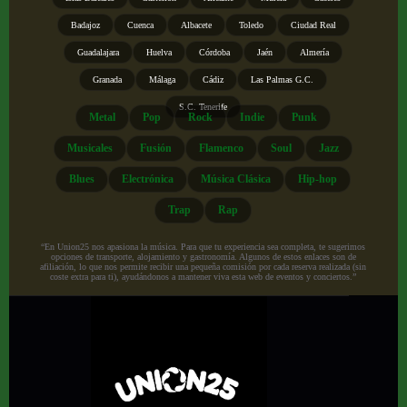
Badajoz
Cuenca
Albacete
Toledo
Ciudad Real
Guadalajara
Huelva
Córdoba
Jaén
Almería
Granada
Málaga
Cádiz
Las Palmas G.C.
S.C. Tenerife
Metal
Pop
Rock
Indie
Punk
Musicales
Fusión
Flamenco
Soul
Jazz
Blues
Electrónica
Música Clásica
Hip-hop
Trap
Rap
“En Union25 nos apasiona la música. Para que tu experiencia sea completa, te sugerimos
opciones de transporte, alojamiento y gastronomía. Algunos de estos enlaces son de
afiliación, lo que nos permite recibir una pequeña comisión por cada reserva realizada (sin
coste extra para ti), ayudándonos a mantener viva esta web de eventos y conciertos.”