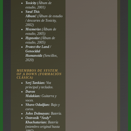
Toxicity
(Álbum de
estudio, 2001)
Steal This
Album!
(Álbum de estudio
/ descartes de Toxicity,
2002)
Mezmerize
(Álbum de
estudio, 2005)
Hypnotize
(Álbum de
estudio, 2005)
Protect the Land /
Genocidal
Humanoidz
(Sencillos,
2020)
MIEMBROS DE SYSTEM
OF A DOWN (FORMACIÓN
CLÁSICA)
Serj Tankian:
Voz
principal y teclados.
Daron
Malakian:
Guitarra y
voces.
Shavo Odadjian:
Bajo y
coros.
John Dolmayan:
Batería.
Ontronik “Andy”
Khachaturian:
Batería
(miembro original hasta
1997).