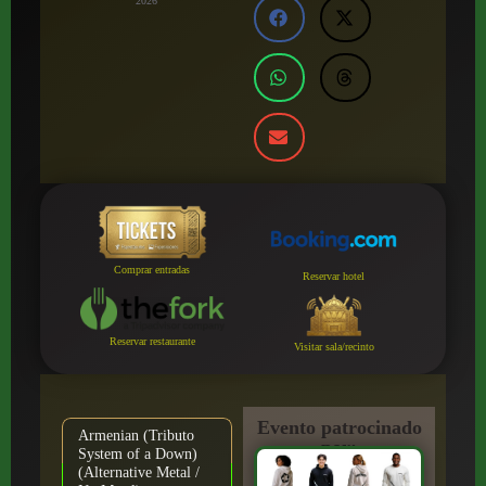
2026
Comprar entradas
Reservar hotel
Reservar restaurante
Visitar sala/recinto
Evento patrocinado
Armenian (Tributo
por:
System of a Down)
(Alternative Metal /