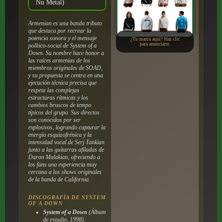
Nu Metal)
Armenian es una banda tributo
que destaca por recrear la
potencia sonora y el mensaje
¿Tu marca aquí? Haz clic
para anunciarte.
político-social de System of a
Down. Su nombre hace honor a
las raíces armenias de los
miembros originales de SOAD,
y su propuesta se centra en una
ejecución técnica precisa que
respeta las complejas
estructuras rítmicas y los
cambios bruscos de tempo
típicos del grupo. Sus directos
son conocidos por ser
explosivos, logrando capturar la
energía esquizofrénica y la
intensidad vocal de Serj Tankian
junto a las guitarras afiladas de
Daron Malakian, ofreciendo a
los fans una experiencia muy
cercana a los shows originales
de la banda de California.
DISCOGRAFÍA DE SYSTEM
OF A DOWN
System of a Down
(Álbum
de estudio, 1998)