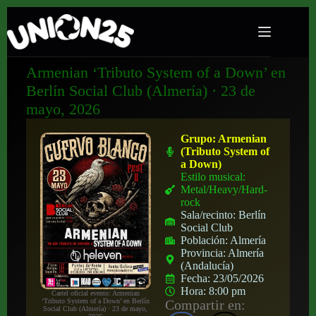
Armenian ‘Tributo System of a Down’ en
Berlín Social Club (Almería) · 23 de
mayo, 2026
Grupo:
Armenian
(Tributo System of
a Down)
Estilo musical:
Metal/Heavy/Hard-
rock
Sala/recinto:
Berlín
Social Club
Población:
Almería
Provincia:
Almería
(Andalucía)
Fecha:
23/05/2026
Hora:
8:00 pm
Cartel oficial evento: Armenian
Compartir en:
‘Tributo System of a Down’ en Berlín
Social Club (Almería) · 23 de mayo,