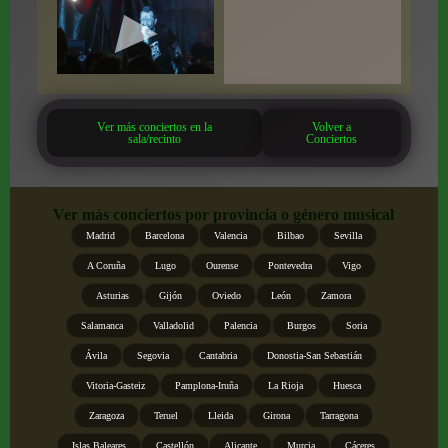
Ver más conciertos en la
Volver a
sala/recinto
Conciertos
Ver más conciertos por provincia o género musical
Madrid
Barcelona
Valencia
Bilbao
Sevilla
A Coruña
Lugo
Ourense
Pontevedra
Vigo
Asturias
Gijón
Oviedo
León
Zamora
Salamanca
Valladolid
Palencia
Burgos
Soria
Ávila
Segovia
Cantabria
Donostia-San Sebastián
Vitoria-Gasteiz
Pamplona-Iruña
La Rioja
Huesca
Zaragoza
Teruel
Lleida
Girona
Tarragona
Islas Baleares
Castellón
Alicante
Murcia
Cáceres