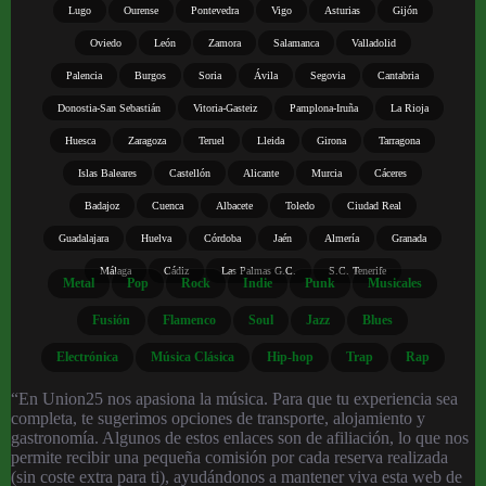
Lugo
Ourense
Pontevedra
Vigo
Asturias
Gijón
Oviedo
León
Zamora
Salamanca
Valladolid
Palencia
Burgos
Soria
Ávila
Segovia
Cantabria
Donostia-San Sebastián
Vitoria-Gasteiz
Pamplona-Iruña
La Rioja
Huesca
Zaragoza
Teruel
Lleida
Girona
Tarragona
Islas Baleares
Castellón
Alicante
Murcia
Cáceres
Badajoz
Cuenca
Albacete
Toledo
Ciudad Real
Guadalajara
Huelva
Córdoba
Jaén
Almería
Granada
Málaga
Cádiz
Las Palmas G.C.
S.C. Tenerife
Metal
Pop
Rock
Indie
Punk
Musicales
Fusión
Flamenco
Soul
Jazz
Blues
Electrónica
Música Clásica
Hip-hop
Trap
Rap
“En Union25 nos apasiona la música. Para que tu experiencia sea
completa, te sugerimos opciones de transporte, alojamiento y
gastronomía. Algunos de estos enlaces son de afiliación, lo que nos
permite recibir una pequeña comisión por cada reserva realizada
(sin coste extra para ti), ayudándonos a mantener viva esta web de